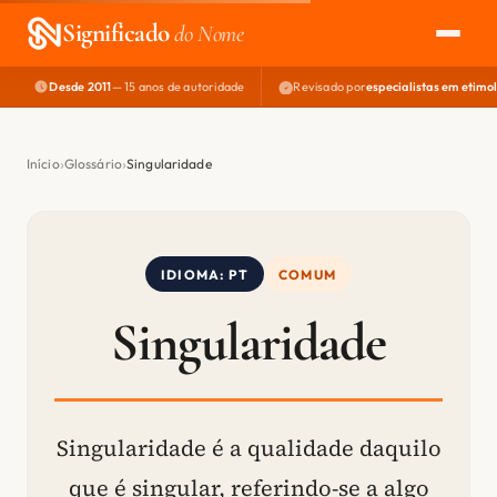
Significado
do Nome
Desde 2011
— 15 anos de autoridade
Revisado por
especialistas em etimo
EXPLORAR
NOME PERFEITO
Início
Glossário
Singularidade
ÁREA DO DEV
IDIOMA: PT
COMUM
Singularidade
Singularidade é a qualidade daquilo
que é singular, referindo-se a algo