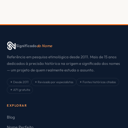
Significado
do Nome
Referência em pesquisa etimológica desde 2011. Mais de 15 anos
dedicados à precisão histórica na origem e significado dos nomes
— um projeto de quem realmente estuda o assunto.
✦ Desde 2011
✦ Revisado por especialistas
✦ Fontes históricas citadas
✦ API gratuita
EXPLORAR
Blog
Nome Perfeito