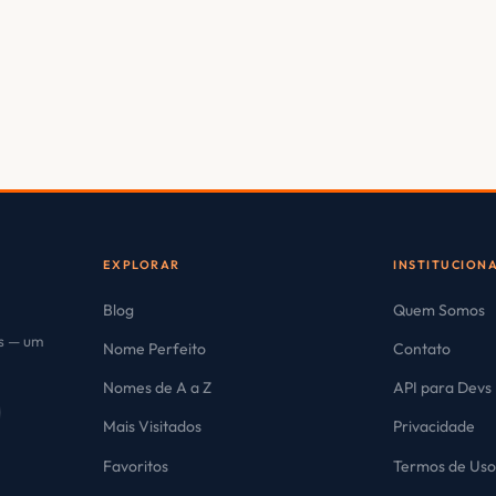
EXPLORAR
INSTITUCION
Blog
Quem Somos
es — um
Nome Perfeito
Contato
Nomes de A a Z
API para Devs
Mais Visitados
Privacidade
Favoritos
Termos de Us