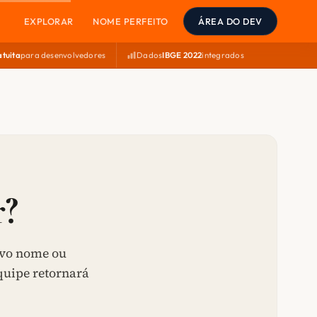
EXPLORAR
NOME PERFEITO
ÁREA DO DEV
atuita
para desenvolvedores
Dados
IBGE 2022
integrados
?
ovo nome ou
quipe retornará