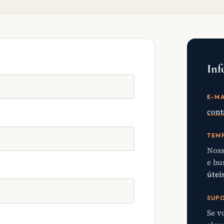
Inf
E-MA
cont
TEMP
Noss
e bu
útei
SUPO
Se v