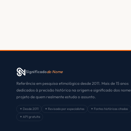
Significado
do Nome
Referência em pesquisa etimológica desde 2011. Mais de 15 anos
dedicados à precisão histórica na origem e significado dos nom
projeto de quem realmente estuda o assunto.
✦ Desde 2011
✦ Revisado por especialistas
✦ Fontes históricas citadas
✦ API gratuita