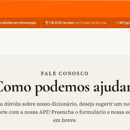
cialistas em etimologia
+16.000 nomes
com fontes históricas
API gr
FALE CONOSCO
Como podemos ajudar
 dúvida sobre nosso dicionário, deseja sugerir um n
orte com a nossa API? Preencha o formulário e nossa e
em breve.