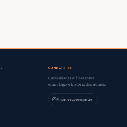
AL
CONECTE-SE
Curiosidades diárias sobre
etimologia e história dos nomes.
@nomesqueinspiram
o