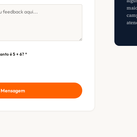
algu
maio
camp
aten
uanto é
5 + 6
? *
r Mensagem