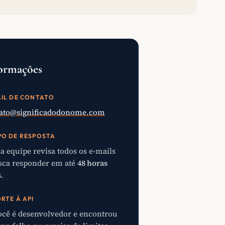
ormações
IL DE CONTATO
ato@significadodonome.com
O DE RESPOSTA
a equipe revisa todos os e-mails
sca responder em até
48 horas
s
.
RTE À API
ocê é desenvolvedor e encontrou