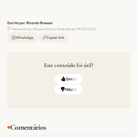
Escrito por: Ricardo Bressan
Revisado por Bianca Mayra Andrade em 19/05/2026
WhatsApp
Copiar link
Este conteúdo foi útil?
Sim
(
0
)
Não
(
0
)
Comentários