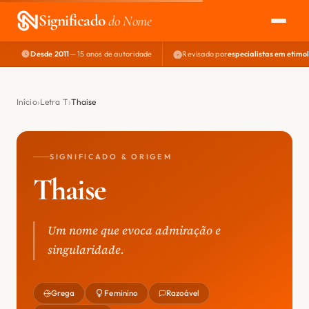
Significado
do Nome
Desde 2011
— 15 anos de autoridade
Revisado por
especialistas em etimo
EXPLORAR
NOME PERFEITO
Início
Letra T
Thaise
ÁREA DO DEV
SIGNIFICADO & ORIGEM
Thaise
Um nome que evoca admiração e
singularidade.
Grega
Feminino
Razoável