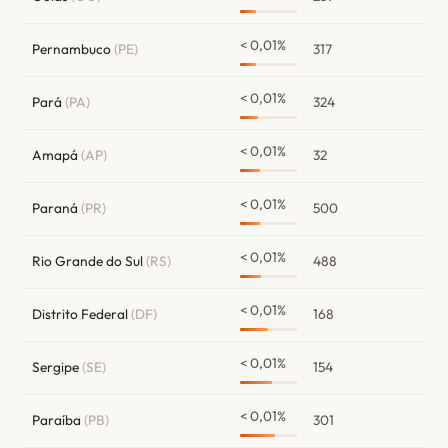
< 0,01%
Pernambuco
(PE)
317
< 0,01%
Pará
(PA)
324
< 0,01%
Amapá
(AP)
32
< 0,01%
Paraná
(PR)
500
< 0,01%
Rio Grande do Sul
(RS)
488
< 0,01%
Distrito Federal
(DF)
168
< 0,01%
Sergipe
(SE)
154
< 0,01%
Paraíba
(PB)
301