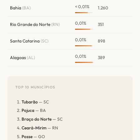
< 0,01%
Bahia
(BA)
1.260
0,01%
Rio Grande do Norte
(RN)
351
0,01%
Santa Catarina
(SC)
898
0,01%
Alagoas
(AL)
389
TOP 10 MUNICÍPIOS
Tubarão
— SC
Pojuca
— BA
Braço do Norte
— SC
Ceará-Mirim
— RN
Posse
— GO