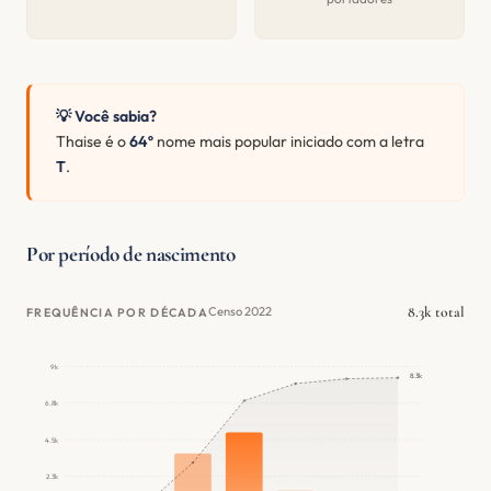
💡 Você sabia?
Thaise é o
64º
nome mais popular iniciado com a letra
T
.
Por período de nascimento
8.3k total
Censo 2022
FREQUÊNCIA POR DÉCADA
9k
8.3k
6.8k
4.5k
2.3k