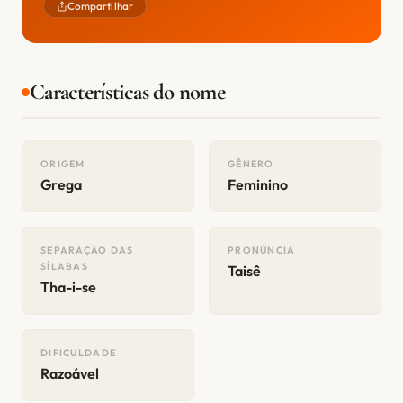
Compartilhar
Características do nome
ORIGEM
GÊNERO
Grega
Feminino
SEPARAÇÃO DAS
PRONÚNCIA
SÍLABAS
Taisê
Tha-i-se
DIFICULDADE
Razoável