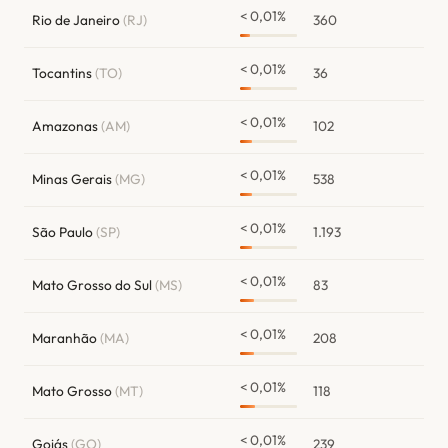
< 0,01%
Rio de Janeiro
(RJ)
360
< 0,01%
Tocantins
(TO)
36
< 0,01%
Amazonas
(AM)
102
< 0,01%
Minas Gerais
(MG)
538
< 0,01%
São Paulo
(SP)
1.193
< 0,01%
Mato Grosso do Sul
(MS)
83
< 0,01%
Maranhão
(MA)
208
< 0,01%
Mato Grosso
(MT)
118
< 0,01%
Goiás
(GO)
239