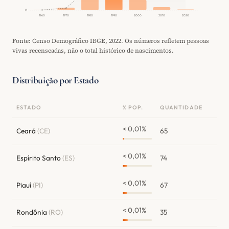
0
1960
1970
1980
1990
2000
2010
2020
Fonte: Censo Demográfico IBGE, 2022. Os números refletem pessoas
vivas recenseadas, não o total histórico de nascimentos.
Distribuição por Estado
ESTADO
% POP.
QUANTIDADE
< 0,01%
Ceará
(CE)
65
< 0,01%
Espírito Santo
(ES)
74
< 0,01%
Piauí
(PI)
67
< 0,01%
Rondônia
(RO)
35