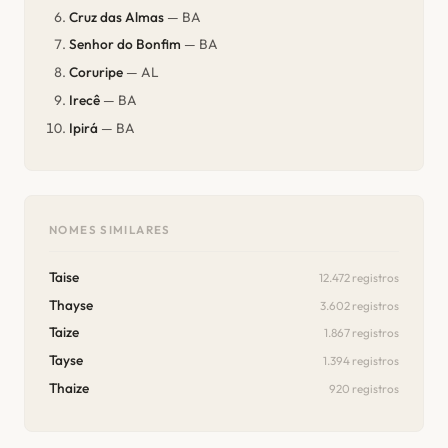
Cruz das Almas
— BA
Senhor do Bonfim
— BA
Coruripe
— AL
Irecê
— BA
Ipirá
— BA
NOMES SIMILARES
Taise
12.472 registros
Thayse
3.602 registros
Taize
1.867 registros
Tayse
1.394 registros
Thaize
920 registros