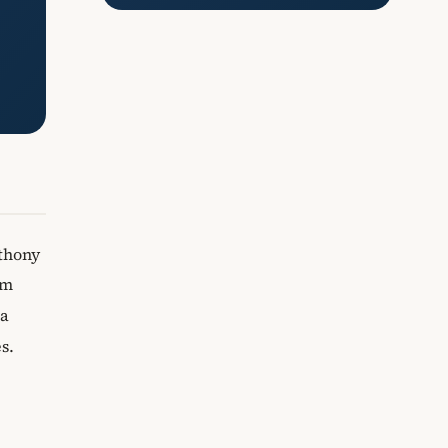
thony
im
 a
s.