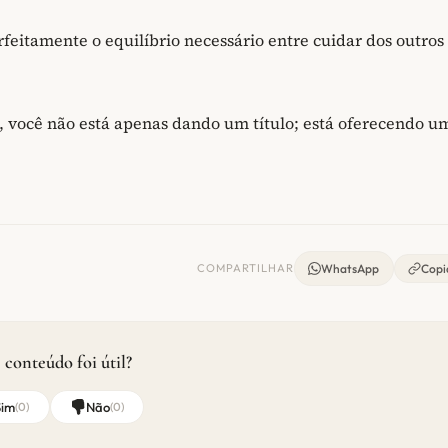
rfeitamente o equilíbrio necessário entre cuidar dos outros
ha, você não está apenas dando um título; está oferecendo u
COMPARTILHAR
WhatsApp
Copia
 conteúdo foi útil?
Sim
Não
(
0
)
(
0
)