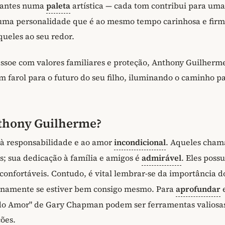
rantes numa
paleta
artística — cada tom contribui para uma
m uma personalidade que é ao mesmo tempo carinhosa e firm
ueles ao seu redor.
soe com valores familiares e proteção, Anthony Guilherm
 farol para o futuro do seu filho, iluminando o caminho p
thony Guilherme?
 à responsabilidade e ao amor
incondicional
. Aqueles cham
; sua dedicação à família e amigos é
admirável
. Eles pos
confortáveis. Contudo, é vital lembrar-se da importância d
lenamente se estiver bem consigo mesmo. Para
aprofundar
e
s do Amor" de Gary Chapman podem ser ferramentas valiosa
ões.