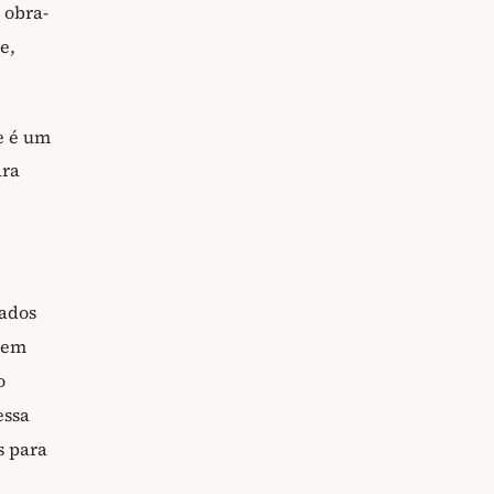
 obra-
e,
e é um
ara
ados
suem
o
ssa
s para