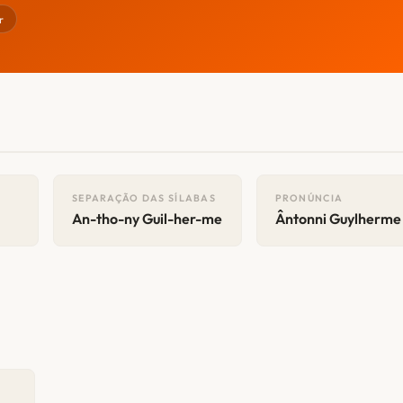
r
SEPARAÇÃO DAS SÍLABAS
PRONÚNCIA
An-tho-ny Guil-her-me
Ântonni Guylherme