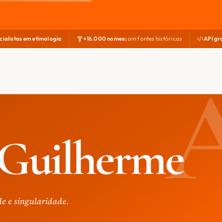
cialistas em etimologia
+16.000 nomes
com fontes históricas
API gr
Guilherme
de e singularidade.