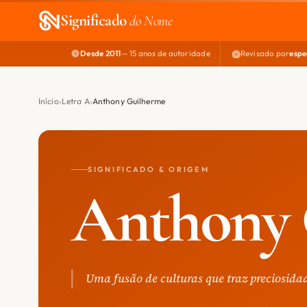
Significado
do Nome
Desde 2011
— 15 anos de autoridade
Revisado por
espe
Início
Letra A
Anthony Guilherme
SIGNIFICADO & ORIGEM
Anthony 
Uma fusão de culturas que traz preciosida