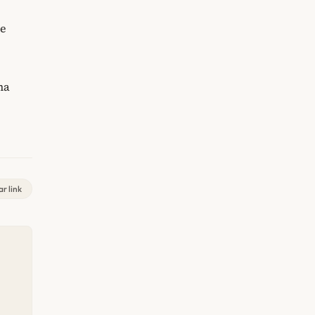
 e
ma
r link