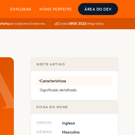
EXPLORAR
NOME PERFEITO
ÁREA DO DEV
atuita
para desenvolvedores
Dados
IBGE 2022
integrados
NESTE ARTIGO
Características
Significado detalhado
FICHA DO NOME
ORIGEM
Inglesa
GÊNERO
Masculino