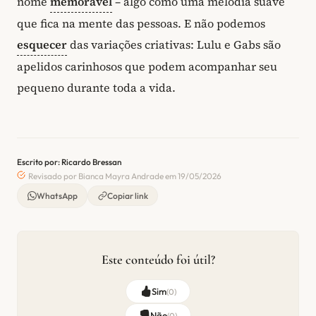
nome
memorável
– algo como uma melodia suave
que fica na mente das pessoas. E não podemos
esquecer
das variações criativas: Lulu e Gabs são
apelidos carinhosos que podem acompanhar seu
pequeno durante toda a vida.
Escrito por: Ricardo Bressan
Revisado por Bianca Mayra Andrade em 19/05/2026
WhatsApp
Copiar link
Este conteúdo foi útil?
Sim
(
0
)
Não
(
0
)