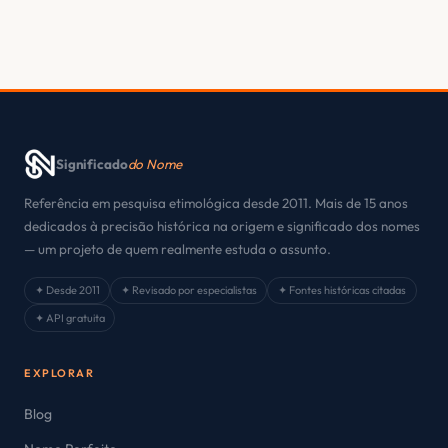
Significado
do Nome
Referência em pesquisa etimológica desde 2011. Mais de 15 anos
dedicados à precisão histórica na origem e significado dos nomes
— um projeto de quem realmente estuda o assunto.
✦ Desde 2011
✦ Revisado por especialistas
✦ Fontes históricas citadas
✦ API gratuita
EXPLORAR
Blog