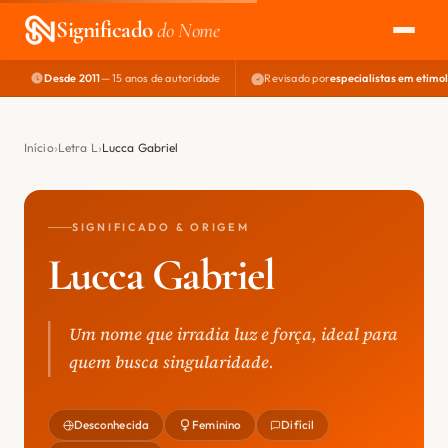
Significado
do Nome
Desde 2011
— 15 anos de autoridade
Revisado por
especialistas em etimo
EXPLORAR
NOME PERFEITO
Início
Letra L
Lucca Gabriel
ÁREA DO DEV
SIGNIFICADO & ORIGEM
Lucca Gabriel
Um nome que irradia luz e força, ideal para
quem busca singularidade.
Desconhecida
Feminino
Difícil