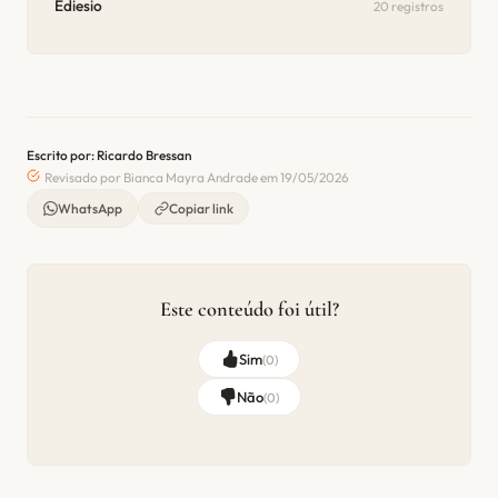
Ediesio
20 registros
Escrito por: Ricardo Bressan
Revisado por Bianca Mayra Andrade em 19/05/2026
WhatsApp
Copiar link
Este conteúdo foi útil?
Sim
(
0
)
Não
(
0
)