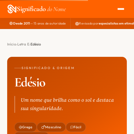
Significado
do Nome
Desde 2011
— 15 anos de autoridade
Revisado por
especialistas em etimo
EXPLORAR
NOME PERFEITO
Início
Letra E
Edésio
ÁREA DO DEV
SIGNIFICADO & ORIGEM
Edésio
Um nome que brilha como o sol e destaca
sua singularidade.
Grega
Masculino
Fácil