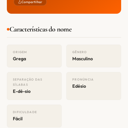
Compartilhar
Características do nome
ORIGEM
GÊNERO
Grega
Masculino
SEPARAÇÃO DAS
PRONÚNCIA
SÍLABAS
Edésio
E-dé-sio
DIFICULDADE
Fácil