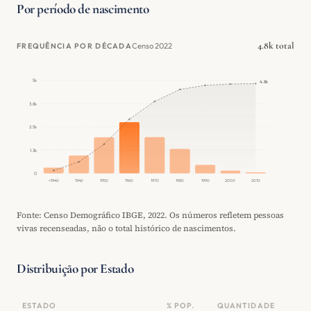
Por período de nascimento
4.8k total
Censo 2022
FREQUÊNCIA POR DÉCADA
5k
4.8k
3.8k
2.5k
1.3k
0
<1940
1940
1950
1960
1970
1980
1990
2000
2010
Fonte: Censo Demográfico IBGE, 2022. Os números refletem pessoas
vivas recenseadas, não o total histórico de nascimentos.
Distribuição por Estado
ESTADO
% POP.
QUANTIDADE