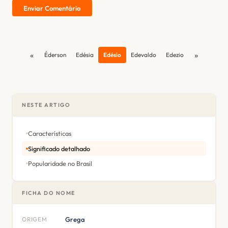
Enviar Comentário
«
»
Éderson
Edésia
Edésio
Edevaldo
Edezio
NESTE ARTIGO
Características
Significado detalhado
Popularidade no Brasil
FICHA DO NOME
ORIGEM
Grega