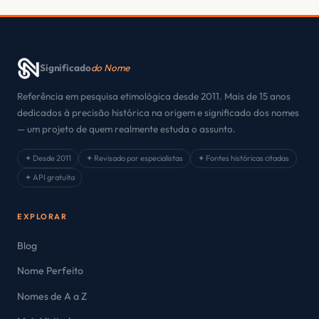
Significado
do Nome
Referência em pesquisa etimológica desde 2011. Mais de 15 anos
dedicados à precisão histórica na origem e significado dos nomes
— um projeto de quem realmente estuda o assunto.
✦ Desde 2011
✦ Revisado por especialistas
✦ Fontes históricas citadas
✦ API gratuita
EXPLORAR
Blog
Nome Perfeito
Nomes de A a Z