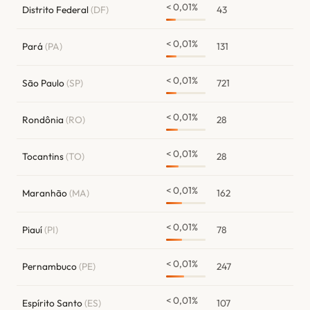
< 0,01%
Distrito Federal
(DF)
43
< 0,01%
Pará
(PA)
131
< 0,01%
São Paulo
(SP)
721
< 0,01%
Rondônia
(RO)
28
< 0,01%
Tocantins
(TO)
28
< 0,01%
Maranhão
(MA)
162
< 0,01%
Piauí
(PI)
78
< 0,01%
Pernambuco
(PE)
247
< 0,01%
Espírito Santo
(ES)
107