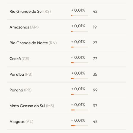
< 0,01%
Rio Grande do Sul
(RS)
42
< 0,01%
Amazonas
(AM)
19
< 0,01%
Rio Grande do Norte
(RN)
27
< 0,01%
Ceará
(CE)
77
< 0,01%
Paraíba
(PB)
35
< 0,01%
Paraná
(PR)
99
< 0,01%
Mato Grosso do Sul
(MS)
37
< 0,01%
Alagoas
(AL)
48