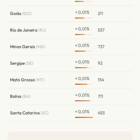
< 0,01%
Goiás
(GO)
211
< 0,01%
Rio de Janeiro
(RJ)
537
< 0,01%
Minas Gerais
(MG)
737
< 0,01%
Sergipe
(SE)
92
< 0,01%
Mato Grosso
(MT)
154
< 0,01%
Bahia
(BA)
711
< 0,01%
Santa Catarina
(SC)
453