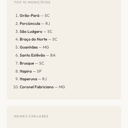
TOP 10 MUNICÍPIOS
Grão-Pará
— SC
Porciúncula
— RJ
São Ludgero
— SC
Braço do Norte
— SC
Guanhães
— MG
Santo Estêvão
— BA
Brusque
— SC
Itapira
— SP
Itaperuna
— RJ
Coronel Fabriciano
— MG
NOMES SIMILARES