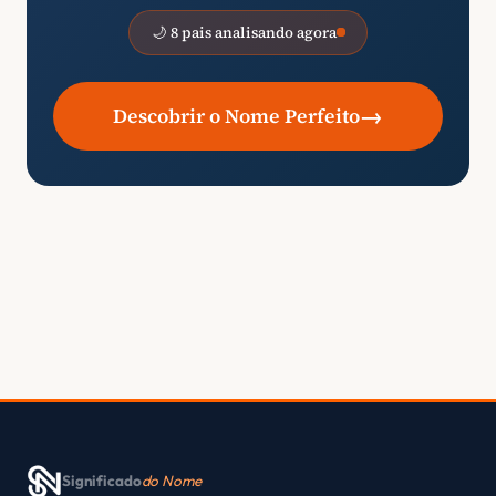
🌙 8 pais analisando agora
→
Descobrir o Nome Perfeito
Significado
do Nome