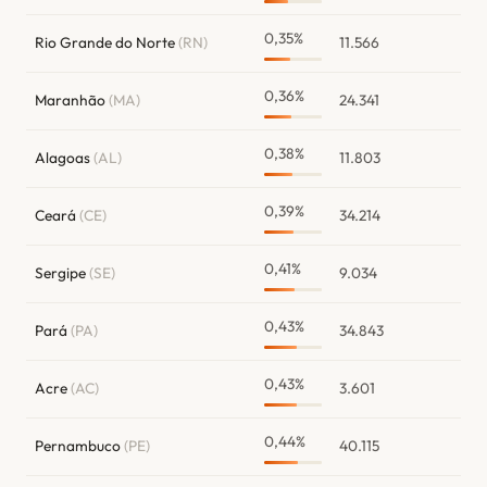
0,35%
Rio Grande do Norte
(RN)
11.566
0,36%
Maranhão
(MA)
24.341
0,38%
Alagoas
(AL)
11.803
0,39%
Ceará
(CE)
34.214
0,41%
Sergipe
(SE)
9.034
0,43%
Pará
(PA)
34.843
0,43%
Acre
(AC)
3.601
0,44%
Pernambuco
(PE)
40.115