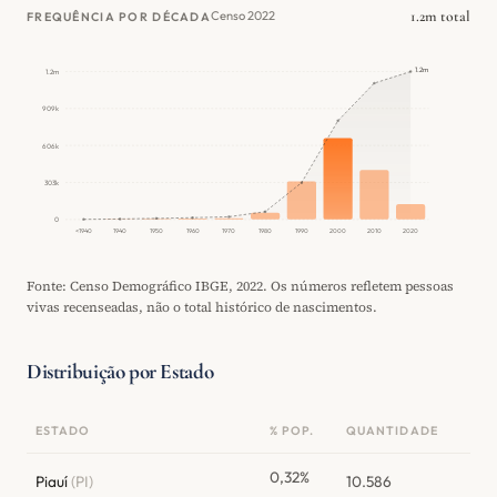
1.2m total
Censo 2022
FREQUÊNCIA POR DÉCADA
1.2m
1.2m
909k
606k
303k
0
<1940
1940
1950
1960
1970
1980
1990
2000
2010
2020
Fonte: Censo Demográfico IBGE, 2022. Os números refletem pessoas
vivas recenseadas, não o total histórico de nascimentos.
Distribuição por Estado
ESTADO
% POP.
QUANTIDADE
0,32%
Piauí
(PI)
10.586