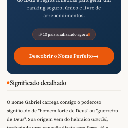
do IBGE e regras fonéticas para gerar um
ranking seguro, único e livre de
arrependimentos.
🌙 13 pais analisando agora
→
Descobrir o Nome Perfeito
Significado detalhado
O nome Gabriel carrega consigo o poderoso
significado de "homem forte de Deus" ou "guerreiro
de Deus". Sua origem vem do hebraico
Gavriʼel
,
traduzindo uma conexão direta com força, fé e