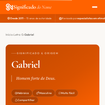
Significado
do Nome
Desde 2011
— 15 anos de autoridade
Revisado por
especialistas em etimo
EXPLORAR
NOME PERFEITO
Início
Letra G
Gabriel
ÁREA DO DEV
SIGNIFICADO & ORIGEM
Gabriel
Homem forte de Deus.
Hebraica
Masculino
Muito fácil
Compartilhar