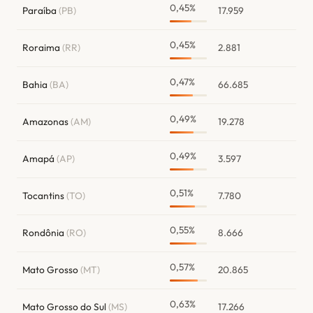
0,45%
Paraíba
(PB)
17.959
0,45%
Roraima
(RR)
2.881
0,47%
Bahia
(BA)
66.685
0,49%
Amazonas
(AM)
19.278
0,49%
Amapá
(AP)
3.597
0,51%
Tocantins
(TO)
7.780
0,55%
Rondônia
(RO)
8.666
0,57%
Mato Grosso
(MT)
20.865
0,63%
Mato Grosso do Sul
(MS)
17.266