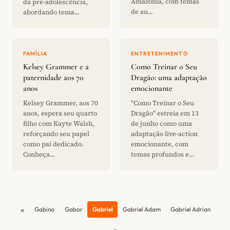
Amazônia, com temas
da pré-adolescência,
de au...
abordando tema...
FAMÍLIA
ENTRETENIMENTO
Kelsey Grammer e a
Como Treinar o Seu
paternidade aos 70
Dragão: uma adaptação
anos
emocionante
Kelsey Grammer, aos 70
"Como Treinar o Seu
anos, espera seu quarto
Dragão" estreia em 13
filho com Kayte Walsh,
de junho como uma
reforçando seu papel
adaptação live-action
como pai dedicado.
emocionante, com
Conheça...
temas profundos e...
«
Gabino
Gabor
Gabriel
Gabriel Adam
Gabriel Adrian
»