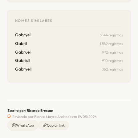
NOMES SIMILARES
Gabryel
3.144 registros
Gabril
1.589 registros
Gabruel
972 registros
Gabriell
910 registros
Gabryell
362 registros
Escrito por: Ricardo Bressan
Revisado por Bianca Mayra Andrade em 19/05/2026
WhatsApp
Copiar link