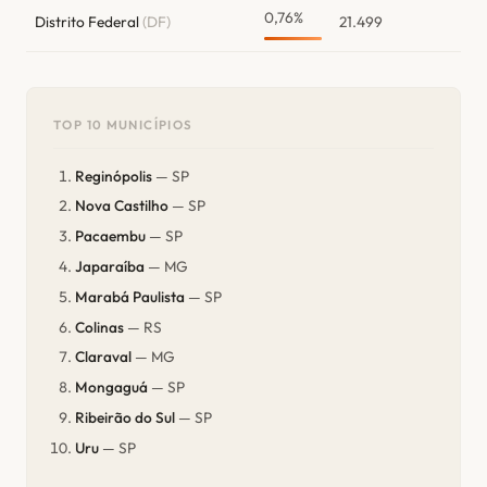
0,76%
Distrito Federal
(DF)
21.499
TOP 10 MUNICÍPIOS
Reginópolis
— SP
Nova Castilho
— SP
Pacaembu
— SP
Japaraíba
— MG
Marabá Paulista
— SP
Colinas
— RS
Claraval
— MG
Mongaguá
— SP
Ribeirão do Sul
— SP
Uru
— SP