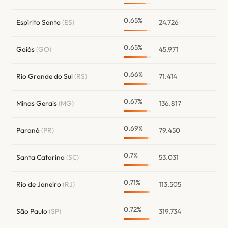
0,65%
Espírito Santo
(ES)
24.726
0,65%
Goiás
(GO)
45.971
0,66%
Rio Grande do Sul
(RS)
71.414
0,67%
Minas Gerais
(MG)
136.817
0,69%
Paraná
(PR)
79.450
0,7%
Santa Catarina
(SC)
53.031
0,71%
Rio de Janeiro
(RJ)
113.505
0,72%
São Paulo
(SP)
319.734