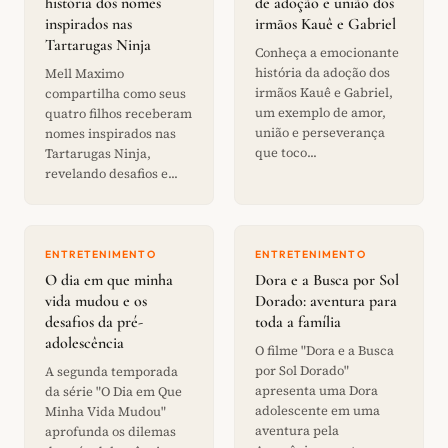
história dos nomes
de adoção e união dos
inspirados nas
irmãos Kauê e Gabriel
Tartarugas Ninja
Conheça a emocionante
história da adoção dos
Mell Maximo
irmãos Kauê e Gabriel,
compartilha como seus
um exemplo de amor,
quatro filhos receberam
união e perseverança
nomes inspirados nas
que toco...
Tartarugas Ninja,
revelando desafios e...
ENTRETENIMENTO
ENTRETENIMENTO
O dia em que minha
Dora e a Busca por Sol
vida mudou e os
Dorado: aventura para
desafios da pré-
toda a família
adolescência
O filme "Dora e a Busca
por Sol Dorado"
A segunda temporada
apresenta uma Dora
da série "O Dia em Que
adolescente em uma
Minha Vida Mudou"
aventura pela
aprofunda os dilemas