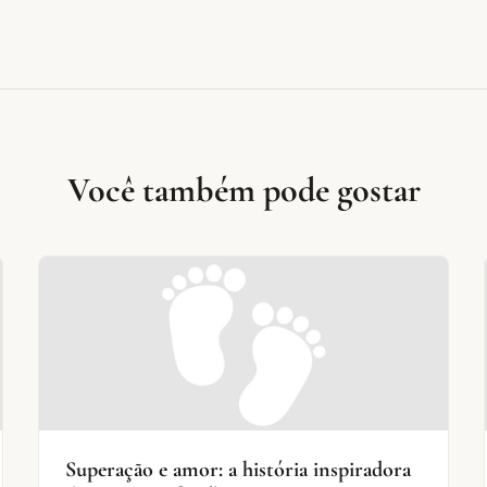
Você também pode gostar
Superação e amor: a história inspiradora