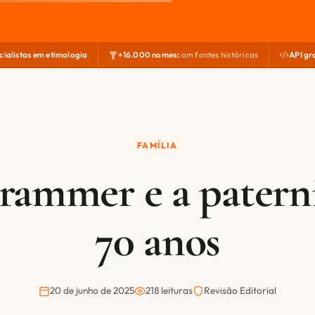
cialistas em etimologia
+16.000 nomes
com fontes históricas
API gr
FAMÍLIA
rammer e a patern
70 anos
20 de junho de 2025
218 leituras
Revisão Editorial