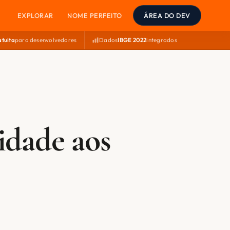
EXPLORAR
NOME PERFEITO
ÁREA DO DEV
atuita
para desenvolvedores
Dados
IBGE 2022
integrados
idade aos