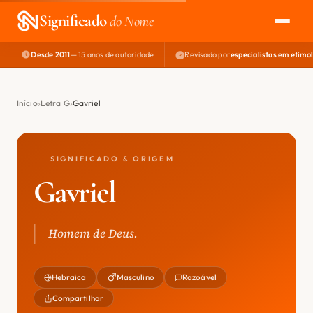
Significado
do Nome
Desde 2011
— 15 anos de autoridade
Revisado por
especialistas em etimo
EXPLORAR
NOME PERFEITO
Início
Letra G
Gavriel
ÁREA DO DEV
SIGNIFICADO & ORIGEM
Gavriel
Homem de Deus.
Hebraica
Masculino
Razoável
Compartilhar