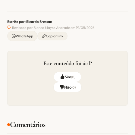
Escrito por: Ricardo Bressan
Revisado por Bianca Mayra Andrade em 19/05/2026
WhatsApp
Copiar link
Este conteúdo foi útil?
Sim
(
0
)
Não
(
0
)
Comentários