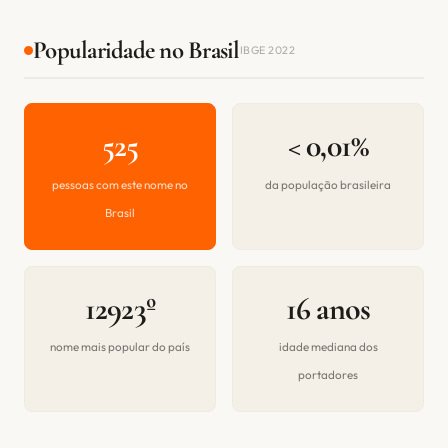
Popularidade no Brasil
IBGE 2022
525
< 0,01%
pessoas com este nome no
da população brasileira
Brasil
12923º
16 anos
nome mais popular do país
idade mediana dos
portadores