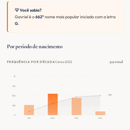
💡 Você sabia?
Gavriel é o
662º
nome mais popular iniciado com a letra
G
.
Por período de nascimento
502 total
Censo 2022
FREQUÊNCIA POR DÉCADA
1k
750
502
500
250
0
1990
2000
2010
2020