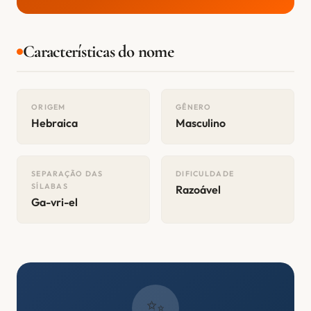
Características do nome
ORIGEM
GÊNERO
Hebraica
Masculino
SEPARAÇÃO DAS
DIFICULDADE
SÍLABAS
Razoável
Ga-vri-el
✨