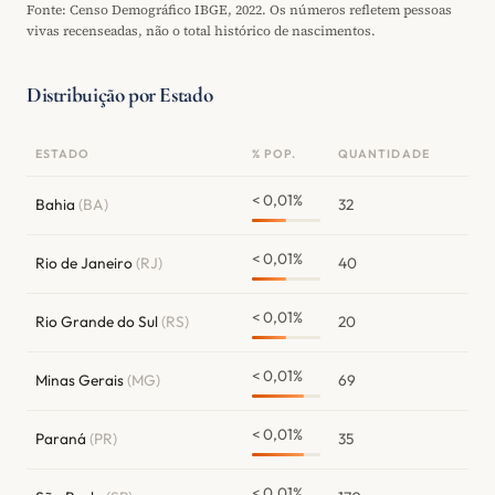
Fonte: Censo Demográfico IBGE, 2022. Os números refletem pessoas
vivas recenseadas, não o total histórico de nascimentos.
Distribuição por Estado
ESTADO
% POP.
QUANTIDADE
< 0,01%
Bahia
(BA)
32
< 0,01%
Rio de Janeiro
(RJ)
40
< 0,01%
Rio Grande do Sul
(RS)
20
< 0,01%
Minas Gerais
(MG)
69
< 0,01%
Paraná
(PR)
35
< 0,01%