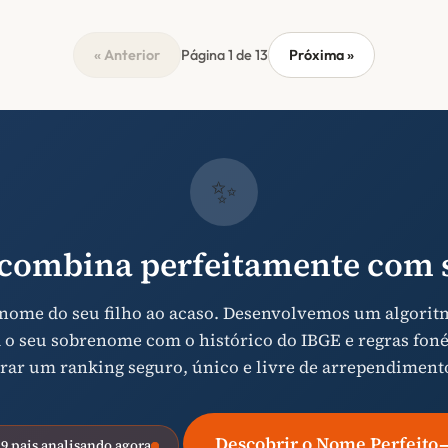
« Anterior
Página 1 de 13
Próxima »
✨
combina perfeitamente com s
 nome do seu filho ao acaso. Desenvolvemos um algorit
 o seu sobrenome com o histórico do IBGE e regras foné
rar um ranking seguro, único e livre de arrependiment
Descobrir o Nome Perfeito
19 pais analisando agora