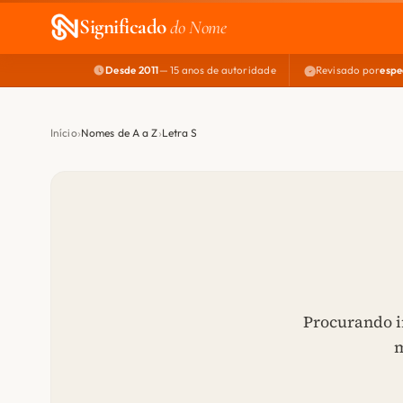
Significado
do Nome
Desde 2011
— 15 anos de autoridade
Revisado por
espe
Início
Nomes de A a Z
Letra S
Procurando i
m