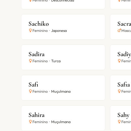
Feminino
•
Desconhecida
Femin
Sachiko
Sacr
Feminino
•
Japonesa
Mascu
Sadira
Sadi
Feminino
•
Turca
Femin
Safi
Safia
Feminino
•
Muçulmana
Femin
Sahira
Sahy
Feminino
•
Muçulmana
Femin