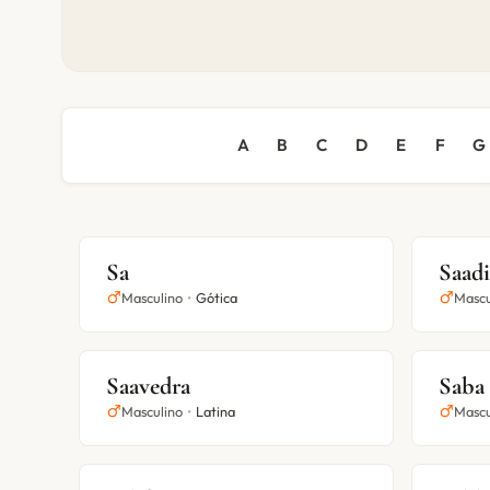
A
B
C
D
E
F
G
Sa
Saadi
Masculino
•
Gótica
Mascu
Saavedra
Saba
Masculino
•
Latina
Mascu