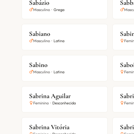
Sabázio
Sabb
Masculino
•
Grega
Mascu
Sabiano
Sabi
Masculino
•
Latina
Femin
Sabino
Sabo
Masculino
•
Latina
Femin
Sabrina Aguilar
Sabr
Feminino
•
Desconhecida
Femin
Sabrina Vitória
Sabr