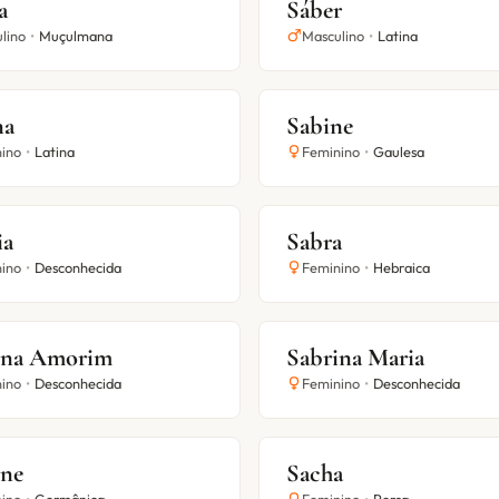
a
Sáber
lino
•
Muçulmana
Masculino
•
Latina
na
Sabine
ino
•
Latina
Feminino
•
Gaulesa
ia
Sabra
ino
•
Desconhecida
Feminino
•
Hebraica
ina Amorim
Sabrina Maria
ino
•
Desconhecida
Feminino
•
Desconhecida
ine
Sacha