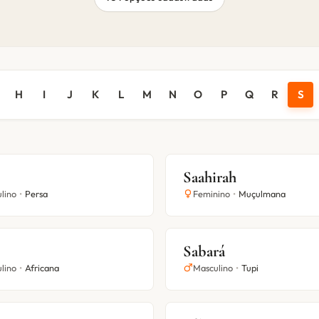
H
I
J
K
L
M
N
O
P
Q
R
S
Saahirah
lino
•
Persa
Feminino
•
Muçulmana
Sabará
lino
•
Africana
Masculino
•
Tupi