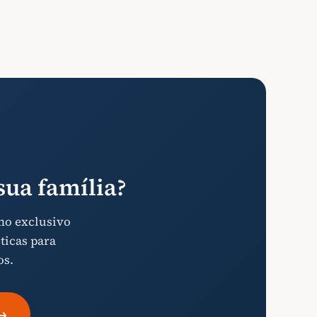
ua família?
mo exclusivo
ticas para
os.
→