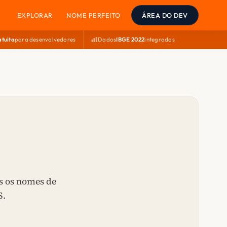
EXPLORAR
NOME PERFEITO
ÁREA DO DEV
atuita
para desenvolvedores
Dados
IBGE 2022
integrados
s os nomes de
S.