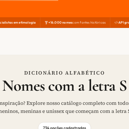
cialistas em etimologia
+16.000 nomes
com fontes históricas
API gr
DICIONÁRIO ALFABÉTICO
Nomes com a letra S
nspiração? Explore nosso catálogo completo com todo
eninos, meninas e unissex que começam com a letra 
734 opções cadastradas