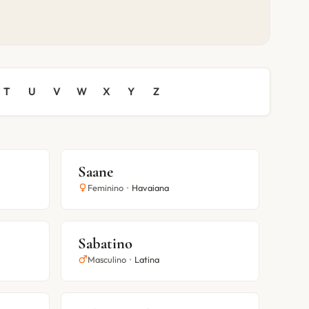
T
U
V
W
X
Y
Z
Saane
Feminino
•
Havaiana
Sabatino
Masculino
•
Latina