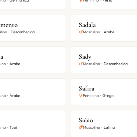
ino
•
Germânica
Feminino
•
Persa
amento
Sadala
lino
•
Desconhecida
Masculino
•
Árabe
ya
Sady
ino
•
Árabe
Masculino
•
Desconhecida
Safira
ino
•
Árabe
Feminino
•
Grega
Saião
ino
•
Tupi
Masculino
•
Latina