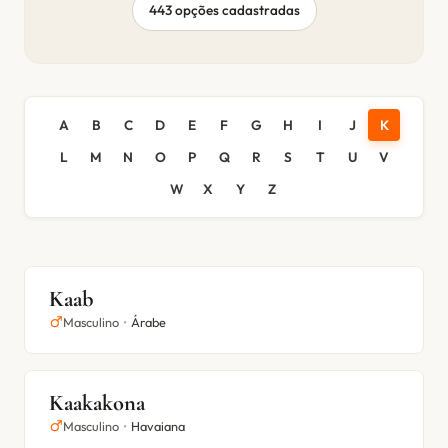
443 opções cadastradas
A
B
C
D
E
F
G
H
I
J
K
L
M
N
O
P
Q
R
S
T
U
V
W
X
Y
Z
Kaab
Masculino
•
Árabe
Kaakakona
Masculino
•
Havaiana