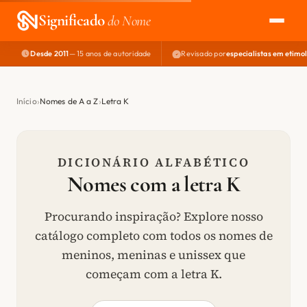
Significado
do Nome
Desde 2011
— 15 anos de autoridade
Revisado por
especialistas em etimo
EXPLORAR
NOME PERFEITO
Início
Nomes de A a Z
Letra K
ÁREA DO DEV
DICIONÁRIO ALFABÉTICO
Nomes com a letra K
Procurando inspiração? Explore nosso
catálogo completo com todos os nomes de
meninos, meninas e unissex que
começam com a letra K.