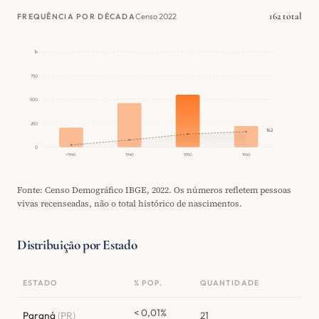
162 total
Censo 2022
FREQUÊNCIA POR DÉCADA
1k
750
500
250
162
0
<1940
1940
1950
1960
Fonte: Censo Demográfico IBGE, 2022. Os números refletem pessoas
vivas recenseadas, não o total histórico de nascimentos.
Distribuição por Estado
ESTADO
% POP.
QUANTIDADE
< 0,01%
Paraná
(PR)
21