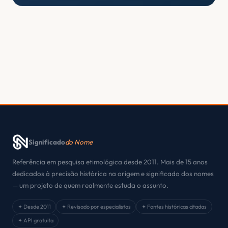
Significado
do Nome
Referência em pesquisa etimológica desde 2011. Mais de 15 anos
dedicados à precisão histórica na origem e significado dos nomes
— um projeto de quem realmente estuda o assunto.
✦ Desde 2011
✦ Revisado por especialistas
✦ Fontes históricas citadas
✦ API gratuita