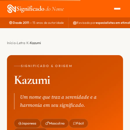
Significado
do Nome
Desde 2011
— 15 anos de autoridade
Revisado por
especialistas em etimo
EXPLORAR
NOME PERFEITO
Início
Letra K
Kazumi
ÁREA DO DEV
SIGNIFICADO & ORIGEM
Kazumi
Um nome que traz a serenidade e a
harmonia em seu significado.
Japonesa
Masculino
Fácil