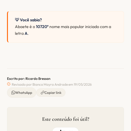
💡 Você sabia?
Abaete é o
10720º
nome mais popular iniciado com a
letra
A
.
Escrito por: Ricardo Bressan
Revisado por Bianca Mayra Andrade em 19/05/2026
WhatsApp
Copiar link
Este conteúdo foi útil?