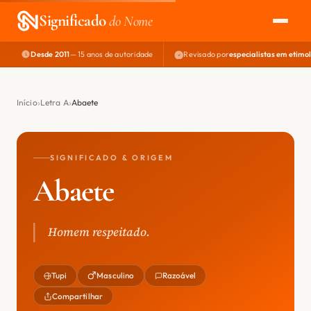
Significado
do Nome
Desde 2011
— 15 anos de autoridade
Revisado por
especialistas em etimo
EXPLORAR
NOME PERFEITO
Início
Letra A
Abaete
ÁREA DO DEV
SIGNIFICADO & ORIGEM
Abaete
Homem respeitado.
Tupi
Masculino
Razoável
Compartilhar