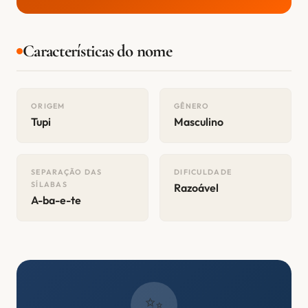
Características do nome
ORIGEM
GÊNERO
Tupi
Masculino
SEPARAÇÃO DAS
DIFICULDADE
SÍLABAS
Razoável
A-ba-e-te
✨