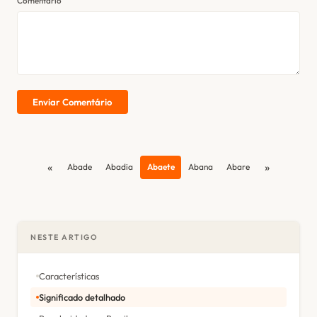
Comentário
Enviar Comentário
«
»
Abade
Abadia
Abaete
Abana
Abare
NESTE ARTIGO
Características
Significado detalhado