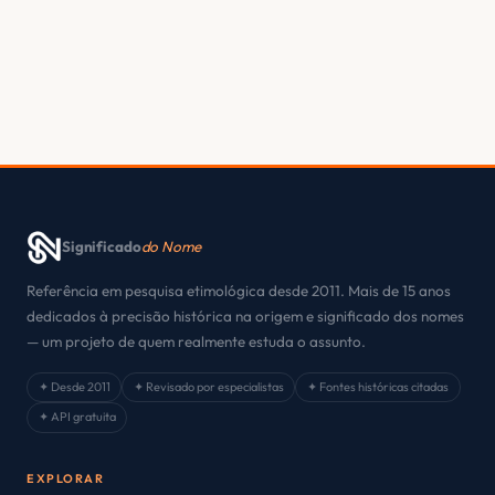
Significado
do Nome
Referência em pesquisa etimológica desde 2011. Mais de 15 anos
dedicados à precisão histórica na origem e significado dos nomes
— um projeto de quem realmente estuda o assunto.
✦ Desde 2011
✦ Revisado por especialistas
✦ Fontes históricas citadas
✦ API gratuita
EXPLORAR