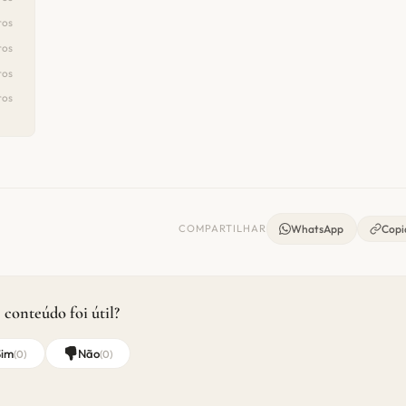
ros
ros
ros
ros
COMPARTILHAR
WhatsApp
Copia
 conteúdo foi útil?
Sim
Não
(
0
)
(
0
)