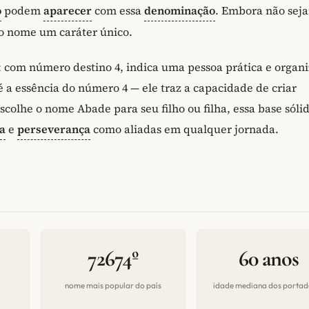
o
podem
aparecer
com essa
denominação
. Embora não sej
o nome um caráter único.
: com número destino 4, indica uma pessoa prática e organ
 a essência do número 4 — ele traz a capacidade de criar
colhe o nome Abade para seu filho ou filha, essa base sóli
na
e
perseverança
como aliadas em qualquer jornada.
72674º
60 anos
a
nome mais popular do país
idade mediana dos portad