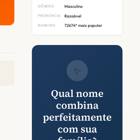
GÊNERO
Masculino
PRONÚNCIA
Razoável
RANKING
72674º mais popular
✨
Qual nome
combina
perfeitamente
com sua