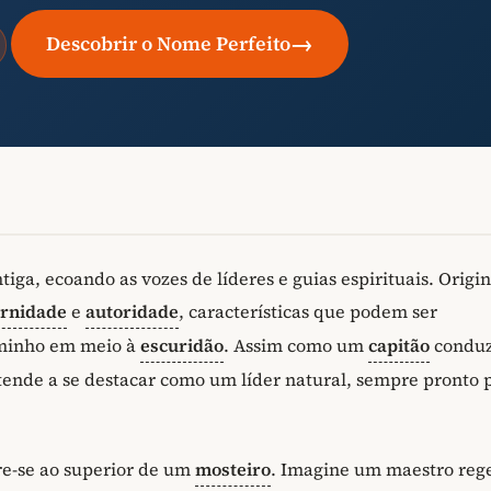
→
Descobrir o Nome Perfeito
a, ecoando as vozes de líderes e guias espirituais. Origi
ernidade
e
autoridade
, características que podem ser
aminho em meio à
escuridão
. Assim como um
capitão
conduz
ende a se destacar como um líder natural, sempre pronto 
ere-se ao superior de um
mosteiro
. Imagine um maestro reg