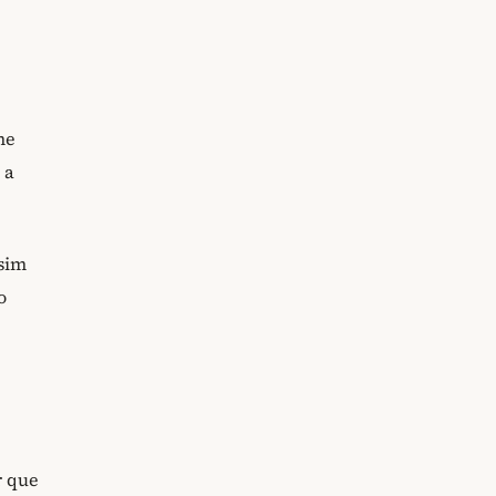
me
 a
ssim
o
r que