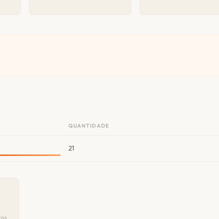
.
QUANTIDADE
21
ros