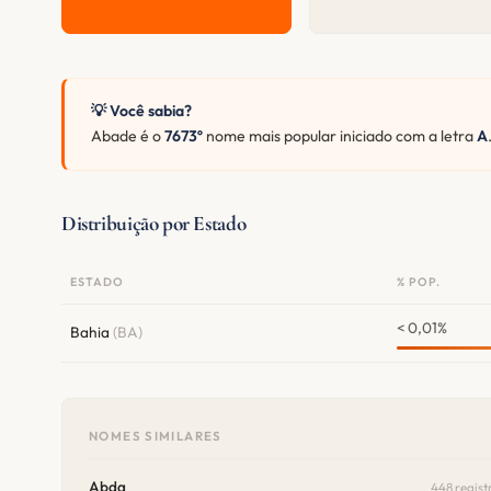
💡 Você sabia?
Abade é o
7673º
nome mais popular iniciado com a letra
A
Distribuição por Estado
ESTADO
% POP.
< 0,01%
Bahia
(BA)
NOMES SIMILARES
Abda
448 regist