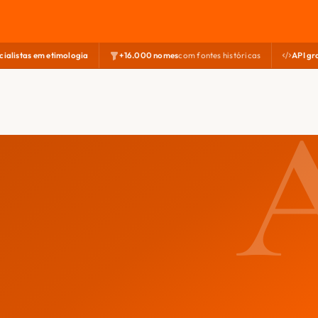
cialistas em etimologia
+16.000 nomes
com fontes históricas
API gr
.