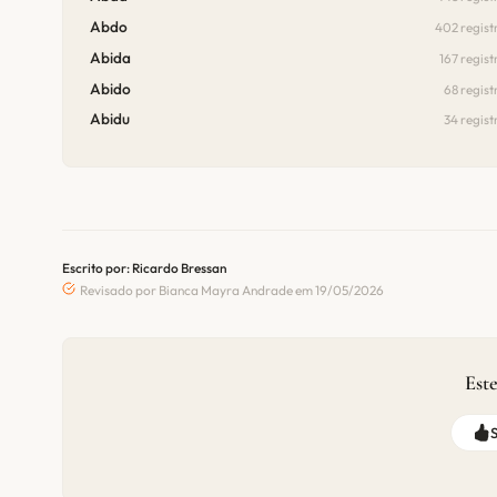
Abdo
402 regist
Abida
167 regist
Abido
68 regist
Abidu
34 regist
Escrito por: Ricardo Bressan
Revisado por Bianca Mayra Andrade em 19/05/2026
Este