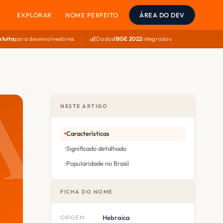
EXPLORAR
NOME PERFEITO
ÁREA DO DEV
atuita
para desenvolvedores
Dados
IBGE 2022
integrados
NESTE ARTIGO
Características
Significado detalhado
Popularidade no Brasil
FICHA DO NOME
ORIGEM
Hebraica