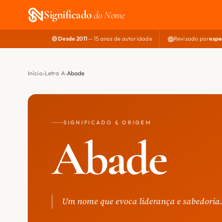
Significado
do Nome
Desde 2011
— 15 anos de autoridade
Revisado por
espe
Início
Letra A
Abade
SIGNIFICADO & ORIGEM
Abade
Um nome que evoca liderança e sabedoria