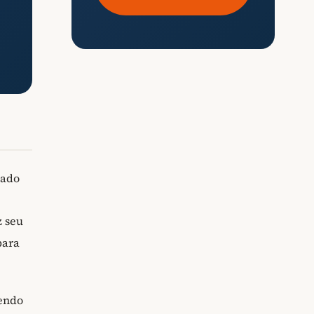
nado
 seu
para
endo