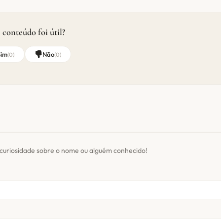
 conteúdo foi útil?
Sim
Não
(
0
)
(
0
)
curiosidade sobre o nome ou alguém conhecido!