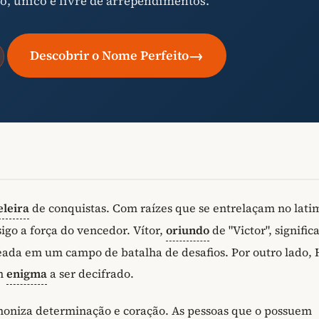
o, único e livre de arrependimentos.
→
Descobrir o Nome Perfeito
eleira
de conquistas. Com raízes que se entrelaçam no lati
igo a força do vencedor. Vítor,
oriundo
de "Victor", signific
eada em um campo de batalha de desafios. Por outro lado,
m
enigma
a ser decifrado.
oniza determinação e coração. As pessoas que o possuem