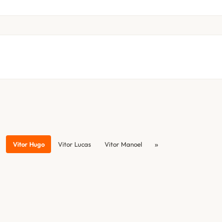
»
Vitor Hugo
Vitor Lucas
Vitor Manoel