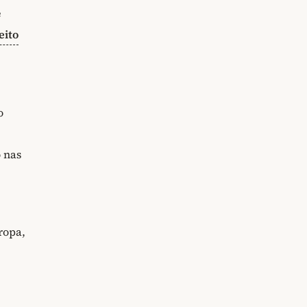
e
eito
o
e
 nas
ropa,