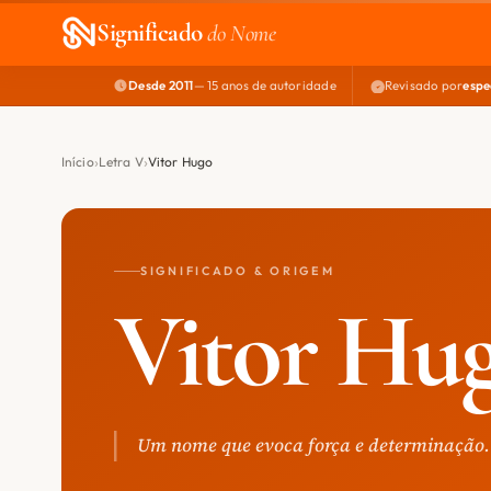
Significado
do Nome
Desde 2011
— 15 anos de autoridade
Revisado por
espe
Início
Letra V
Vitor Hugo
SIGNIFICADO & ORIGEM
Vitor Hu
Um nome que evoca força e determinação.