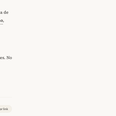
ca de
ão
,
res. No
r link