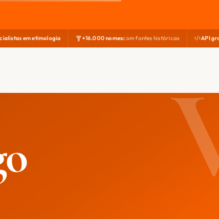
cialistas em etimologia
+16.000 nomes
com fontes históricas
API gr
go