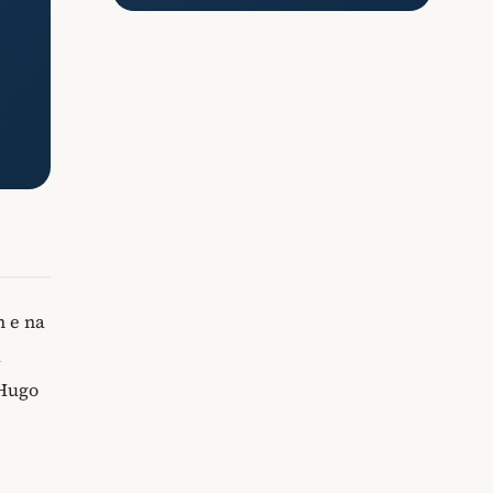
m e na
a
 Hugo