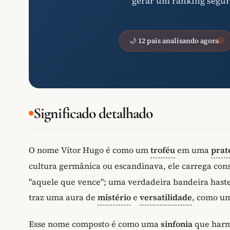
gerar um ranking segur
🌙 12 pais analisando agora
Significado detalhado
O nome Vítor Hugo é como um
troféu
em uma
prat
cultura germânica ou escandinava, ele carrega cons
"aquele que vence"; uma verdadeira bandeira hast
traz uma aura de
mistério
e
versatilidade
, como u
Esse nome composto é como uma
sinfonia
que harm