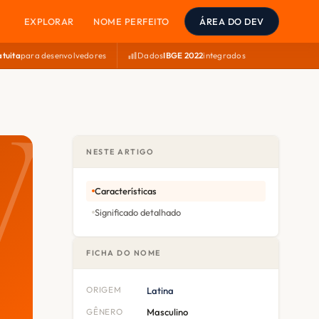
EXPLORAR
NOME PERFEITO
ÁREA DO DEV
atuita
para desenvolvedores
Dados
IBGE 2022
integrados
NESTE ARTIGO
Características
Significado detalhado
FICHA DO NOME
ORIGEM
Latina
GÊNERO
Masculino