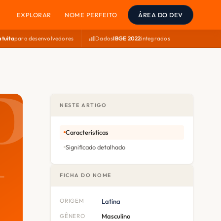
EXPLORAR
NOME PERFEITO
ÁREA DO DEV
atuita
para desenvolvedores
Dados
IBGE 2022
integrados
NESTE ARTIGO
Características
Significado detalhado
FICHA DO NOME
ORIGEM
Latina
GÊNERO
Masculino