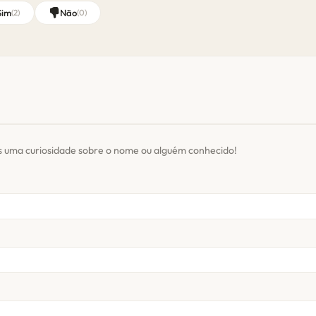
Sim
Não
(
2
)
(
0
)
s uma curiosidade sobre o nome ou alguém conhecido!