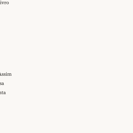
ivro
 Assim
sa
nta