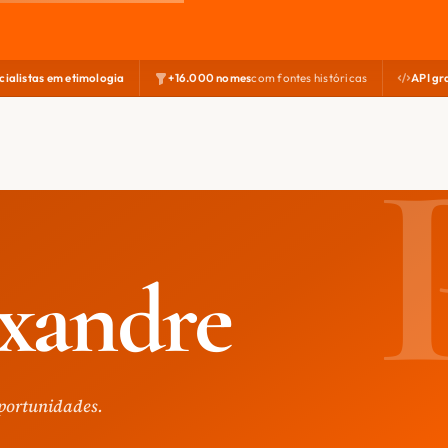
cialistas em etimologia
+16.000 nomes
com fontes históricas
API gr
exandre
portunidades.