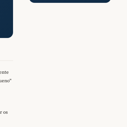
ente
ueno"
r os