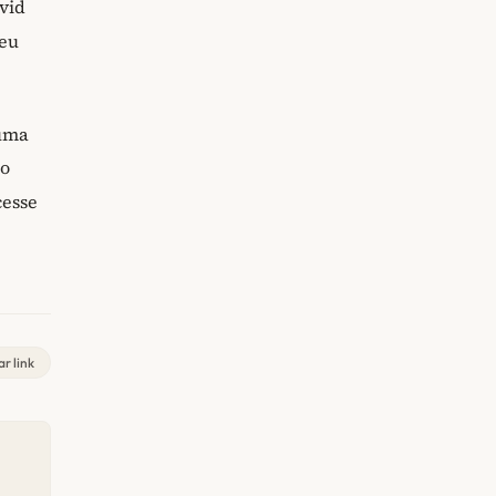
vid
seu
 uma
so
cesse
r link