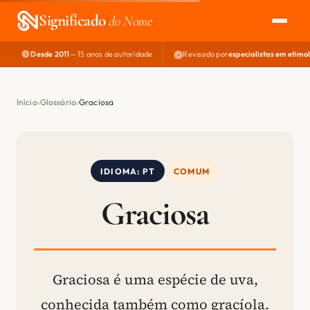
Significado
do Nome
Desde 2011
— 15 anos de autoridade
Revisado por
especialistas em etimo
EXPLORAR
NOME PERFEITO
Início
Glossário
Graciosa
ÁREA DO DEV
IDIOMA: PT
COMUM
Graciosa
Graciosa é uma espécie de uva,
conhecida também como gracíola.