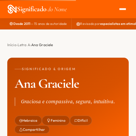
Significado
do Nome
Desde 2011
— 15 anos de autoridade
Revisado por
especialistas em etimo
EXPLORAR
NOME PERFEITO
Início
Letra A
Ana Graciele
ÁREA DO DEV
SIGNIFICADO & ORIGEM
Ana Graciele
Graciosa e compassiva, segura, intuitiva.
Hebraica
Feminino
Difícil
Compartilhar