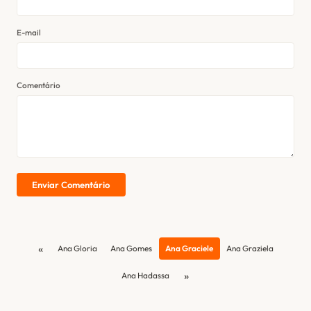
E-mail
Comentário
Enviar Comentário
«
Ana Gloria
Ana Gomes
Ana Graciele
Ana Graziela
»
Ana Hadassa