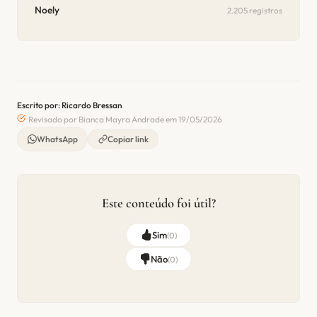
Noely
2.205 registros
Escrito por: Ricardo Bressan
Revisado por Bianca Mayra Andrade em 19/05/2026
WhatsApp
Copiar link
Este conteúdo foi útil?
Sim
(
0
)
Não
(
0
)