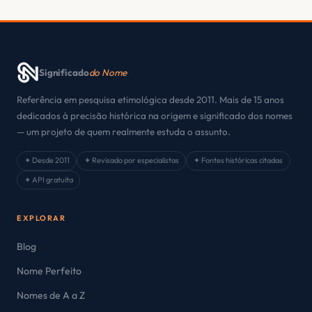
Significado
do Nome
Referência em pesquisa etimológica desde 2011. Mais de 15 anos
dedicados à precisão histórica na origem e significado dos nomes
— um projeto de quem realmente estuda o assunto.
✦ Desde 2011
✦ Revisado por especialistas
✦ Fontes históricas citadas
✦ API gratuita
EXPLORAR
Blog
Nome Perfeito
Nomes de A a Z