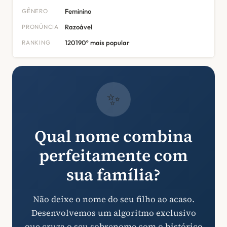
GÊNERO
Feminino
PRONÚNCIA
Razoável
RANKING
120190º mais popular
✨
Qual nome combina
perfeitamente com
sua família?
Não deixe o nome do seu filho ao acaso.
Desenvolvemos um algoritmo exclusivo
que cruza o seu sobrenome com o histórico