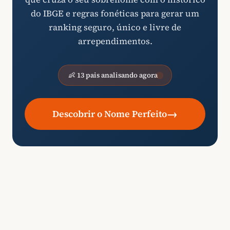
do IBGE e regras fonéticas para gerar um
ranking seguro, único e livre de
arrependimentos.
👶 13 pais analisando agora
→
Descobrir o Nome Perfeito