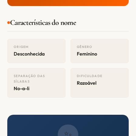
Características do nome
ORIGEM
GÊNERO
Desconhecida
Feminino
SEPARAÇÃO DAS
DIFICULDADE
SÍLABAS
Razoável
No-a-li
✨