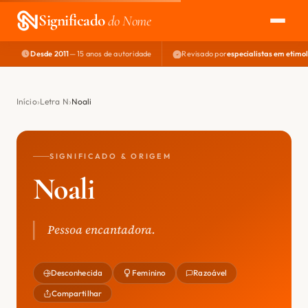
Significado
do Nome
Desde 2011
— 15 anos de autoridade
Revisado por
especialistas em etimo
EXPLORAR
NOME PERFEITO
Início
Letra N
Noali
ÁREA DO DEV
SIGNIFICADO & ORIGEM
Noali
Pessoa encantadora.
Desconhecida
Feminino
Razoável
Compartilhar