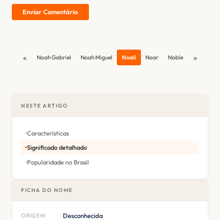
Enviar Comentário
«
»
Noah Gabriel
Noah Miguel
Noali
Noar
Noble
NESTE ARTIGO
Características
Significado detalhado
Popularidade no Brasil
FICHA DO NOME
ORIGEM
Desconhecida