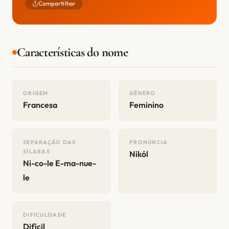
Compartilhar
Características do nome
ORIGEM
GÊNERO
Francesa
Feminino
SEPARAÇÃO DAS
PRONÚNCIA
SÍLABAS
Nikól
Ni-co-le E-ma-nue-
le
DIFICULDADE
Difícil