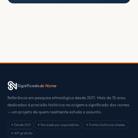
Significado
do Nome
Referência em pesquisa etimológica desde 2011. Mais de 15 anos
dedicados à precisão histórica na origem e significado dos nomes
— um projeto de quem realmente estuda o assunto.
✦ Desde 2011
✦ Revisado por especialistas
✦ Fontes históricas citadas
✦ API gratuita