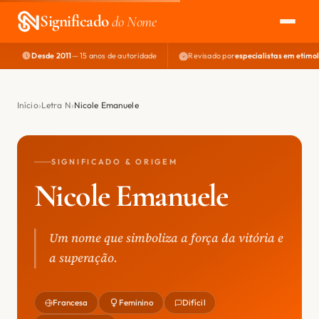
Significado
do Nome
Desde 2011
— 15 anos de autoridade
Revisado por
especialistas em etimo
EXPLORAR
NOME PERFEITO
Início
Letra N
Nicole Emanuele
ÁREA DO DEV
SIGNIFICADO & ORIGEM
Nicole Emanuele
Um nome que simboliza a força da vitória e
a superação.
Francesa
Feminino
Difícil