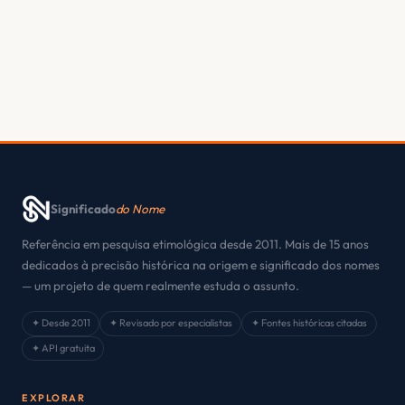
Significado
do Nome
Referência em pesquisa etimológica desde 2011. Mais de 15 anos
dedicados à precisão histórica na origem e significado dos nomes
— um projeto de quem realmente estuda o assunto.
✦ Desde 2011
✦ Revisado por especialistas
✦ Fontes históricas citadas
✦ API gratuita
EXPLORAR