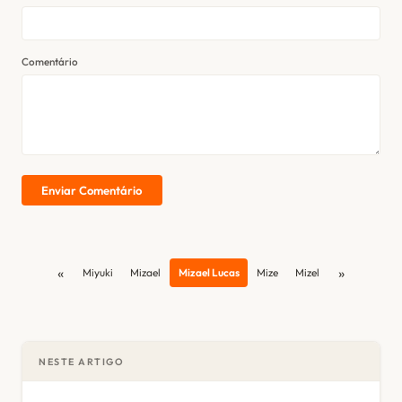
Comentário
Enviar Comentário
«
»
Miyuki
Mizael
Mizael Lucas
Mize
Mizel
NESTE ARTIGO