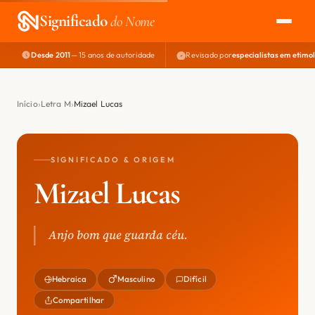
Significado
do Nome
Desde 2011
— 15 anos de autoridade
Revisado por
especialistas em etimo
EXPLORAR
NOME PERFEITO
Início
Letra M
Mizael Lucas
ÁREA DO DEV
SIGNIFICADO & ORIGEM
Mizael Lucas
Anjo bom que guarda céu.
Hebraica
Masculino
Difícil
Compartilhar