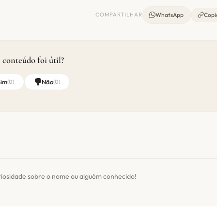
COMPARTILHAR
WhatsApp
Copia
 conteúdo foi útil?
Sim
Não
(
0
)
(
0
)
riosidade sobre o nome ou alguém conhecido!