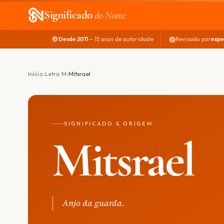
Significado
do Nome
Desde 2011
— 15 anos de autoridade
Revisado por
espe
Início
Letra M
Mitsrael
SIGNIFICADO & ORIGEM
Mitsrael
Anjo da guarda.