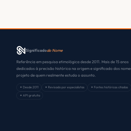
Significado
do Nome
Referência em pesquisa etimológica desde 2011. Mais de 15 anos
dedicados à precisão histórica na origem e significado dos nom
projeto de quem realmente estuda o assunto.
✦ Desde 2011
✦ Revisado por especialistas
✦ Fontes históricas citadas
✦ API gratuita