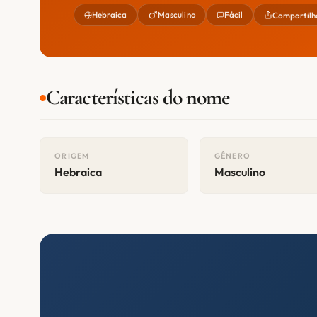
Hebraica
Masculino
Fácil
Compartilh
Características do nome
ORIGEM
GÊNERO
Hebraica
Masculino