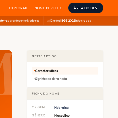
EXPLORAR
NOME PERFEITO
ÁREA DO DEV
atuita
para desenvolvedores
Dados
IBGE 2022
integrados
NESTE ARTIGO
Características
Significado detalhado
FICHA DO NOME
ORIGEM
Hebraica
GÊNERO
Masculino