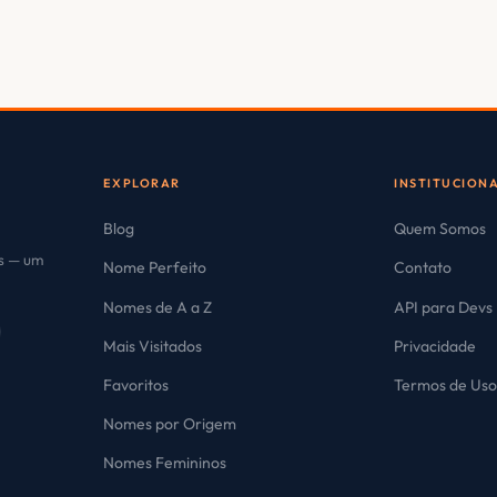
EXPLORAR
INSTITUCION
Blog
Quem Somos
es — um
Nome Perfeito
Contato
Nomes de A a Z
API para Devs
Mais Visitados
Privacidade
Favoritos
Termos de Us
Nomes por Origem
Nomes Femininos