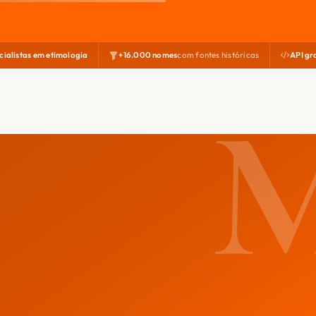
cialistas em etimologia
+16.000 nomes
com fontes históricas
API gr