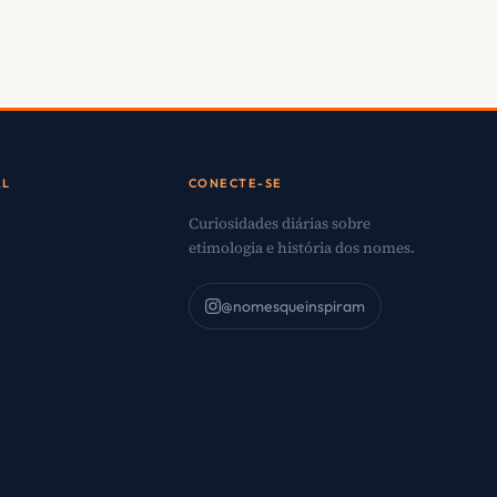
AL
CONECTE-SE
Curiosidades diárias sobre
etimologia e história dos nomes.
@nomesqueinspiram
o