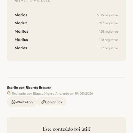
NOMES SIMILARES
Marlos
5.116 registros
Marluz
217 registros
Marllos
158 registros
Marllus
128 registros
Marles
127 registros
Escrito por: Ricardo Bressan
Revisado por Bianca Mayra Andrade em 19/05/2026
WhatsApp
Copiar link
Este conteúdo foi útil?