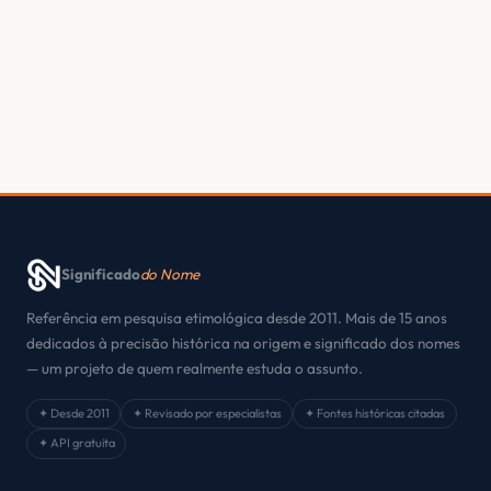
Significado
do Nome
Referência em pesquisa etimológica desde 2011. Mais de 15 anos
dedicados à precisão histórica na origem e significado dos nomes
— um projeto de quem realmente estuda o assunto.
✦ Desde 2011
✦ Revisado por especialistas
✦ Fontes históricas citadas
✦ API gratuita