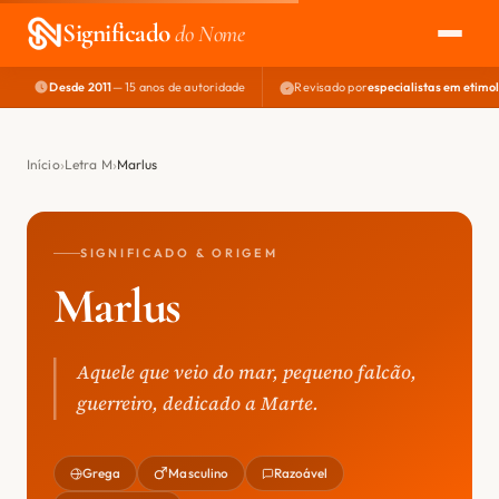
Significado
do Nome
Desde 2011
— 15 anos de autoridade
Revisado por
especialistas em etimo
EXPLORAR
NOME PERFEITO
Início
Letra M
Marlus
ÁREA DO DEV
SIGNIFICADO & ORIGEM
Marlus
Aquele que veio do mar, pequeno falcão,
guerreiro, dedicado a Marte.
Grega
Masculino
Razoável