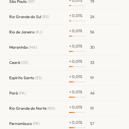
< 0,01%
São Paulo
(SP)
79
< 0,01%
Rio Grande do Sul
(RS)
24
< 0,01%
Rio de Janeiro
(RJ)
56
< 0,01%
Maranhão
(MA)
30
< 0,01%
Ceará
(CE)
33
< 0,01%
Espírito Santo
(ES)
19
< 0,01%
Pará
(PA)
46
< 0,01%
Rio Grande do Norte
(RN)
19
< 0,01%
Pernambuco
(PE)
57