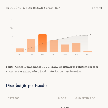
1k total
Censo 2022
FREQUÊNCIA POR DÉCADA
2k
1.5k
1k
1k
500
0
1960
1970
1980
1990
2000
2010
2020
Fonte: Censo Demográfico IBGE, 2022. Os números refletem pessoas
vivas recenseadas, não o total histórico de nascimentos.
Distribuição por Estado
ESTADO
% POP.
QUANTIDADE