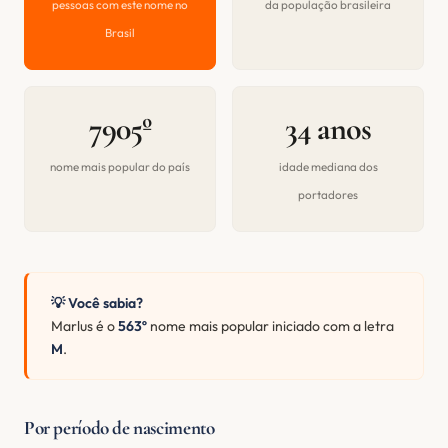
pessoas com este nome no
da população brasileira
Brasil
7905º
34 anos
nome mais popular do país
idade mediana dos
portadores
💡 Você sabia?
Marlus é o
563º
nome mais popular iniciado com a letra
M
.
Por período de nascimento