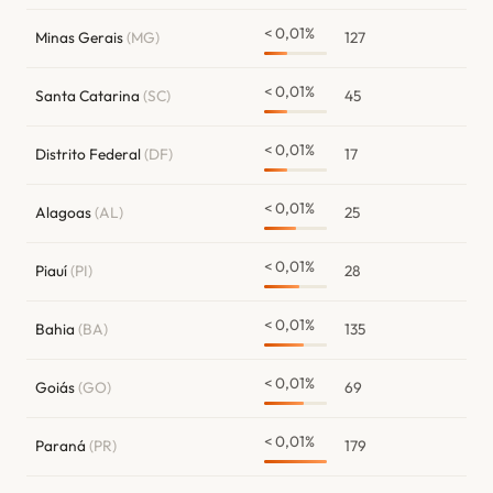
< 0,01%
Minas Gerais
(MG)
127
< 0,01%
Santa Catarina
(SC)
45
< 0,01%
Distrito Federal
(DF)
17
< 0,01%
Alagoas
(AL)
25
< 0,01%
Piauí
(PI)
28
< 0,01%
Bahia
(BA)
135
< 0,01%
Goiás
(GO)
69
< 0,01%
Paraná
(PR)
179