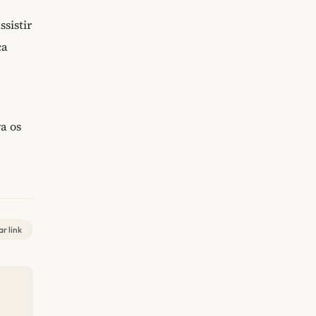
ssistir
ca
a os
r link