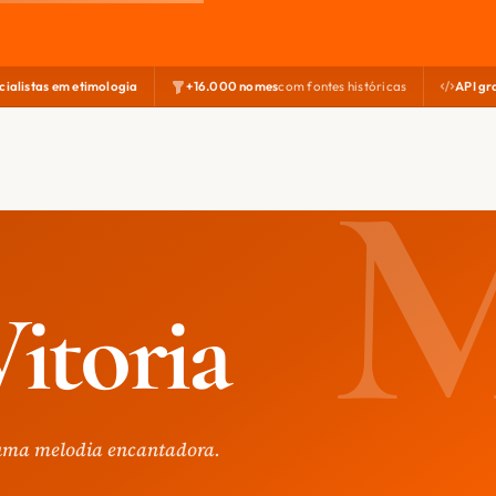
cialistas em etimologia
+16.000 nomes
com fontes históricas
API gr
itoria
uma melodia encantadora.