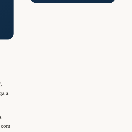
",
ga a
a
o com