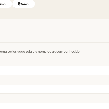
Sim
Não
(
0
)
(
0
)
 uma curiosidade sobre o nome ou alguém conhecido!