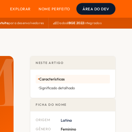
EXPLORAR
NOME PERFEITO
ÁREA DO DEV
atuita
para desenvolvedores
Dados
IBGE 2022
integrados
NESTE ARTIGO
Características
Significado detalhado
FICHA DO NOME
ORIGEM
Latina
GÊNERO
Feminino