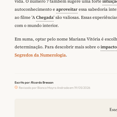
vida. O número 7 também sugere uma forte
intuiçã
autoconhecimento e
aproveitar
essa sabedoria inte
ao filme 'A
Chegada
' são valiosas. Essas experiênc
com o mundo interior.
Em suma, optar pelo nome Mariana Vitória é escol
determinação. Para descobrir mais sobre o
impacto
Segredos da Numerologia
.
Escrito por: Ricardo Bressan
Revisado por Bianca Mayra Andrade em 19/05/2026
Este