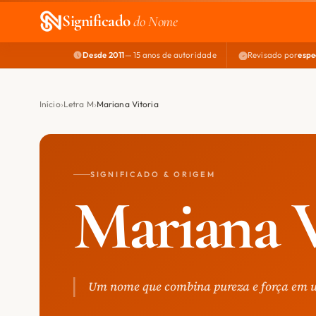
Significado
do Nome
Desde 2011
— 15 anos de autoridade
Revisado por
espe
Início
Letra M
Mariana Vitoria
SIGNIFICADO & ORIGEM
Mariana V
Um nome que combina pureza e força em 