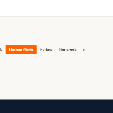
»
ís
Mariana Vitoria
Mariane
Mariangela