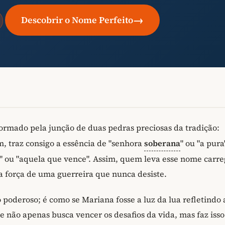
→
Descobrir o Nome Perfeito
formado pela junção de duas pedras preciosas da tradição:
m, traz consigo a essência de "senhora
soberana
" ou "a pura
" ou "aquela que vence". Assim, quem leva esse nome carre
a força de uma guerreira que nunca desiste.
o poderoso; é como se Mariana fosse a luz da lua refletindo 
 não apenas busca vencer os desafios da vida, mas faz iss