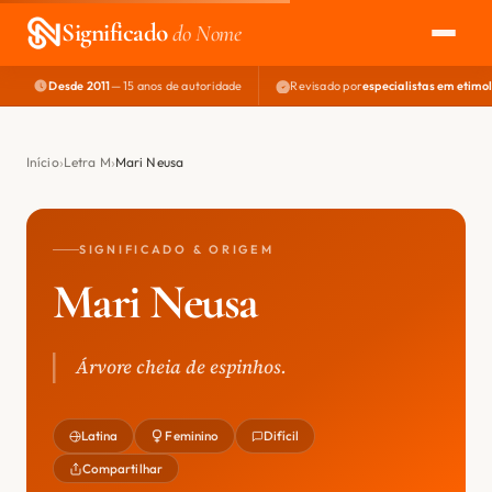
Significado
do Nome
Desde 2011
— 15 anos de autoridade
Revisado por
especialistas em etimo
EXPLORAR
NOME PERFEITO
Início
Letra M
Mari Neusa
ÁREA DO DEV
SIGNIFICADO & ORIGEM
Mari Neusa
Árvore cheia de espinhos.
Latina
Feminino
Difícil
Compartilhar