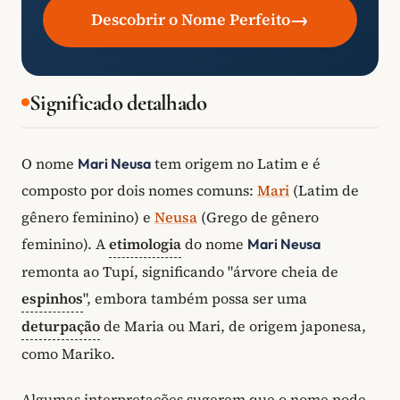
→
Descobrir o Nome Perfeito
Significado detalhado
O nome
tem origem no Latim e é
Mari Neusa
composto por dois nomes comuns:
Mari
(Latim de
gênero feminino) e
Neusa
(Grego de gênero
feminino). A
etimologia
do nome
Mari Neusa
remonta ao Tupí, significando "árvore cheia de
espinhos
", embora também possa ser uma
deturpação
de Maria ou Mari, de origem japonesa,
como Mariko.
Algumas interpretações sugerem que o nome pode