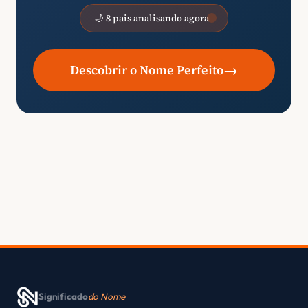
🌙 8 pais analisando agora
→
Descobrir o Nome Perfeito
Significado
do Nome