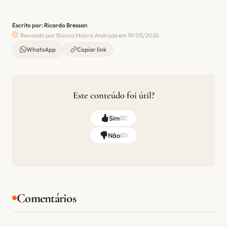
Escrito por: Ricardo Bressan
Revisado por Bianca Mayra Andrade em 19/05/2026
WhatsApp
Copiar link
Este conteúdo foi útil?
Sim
(
0
)
Não
(
0
)
Comentários