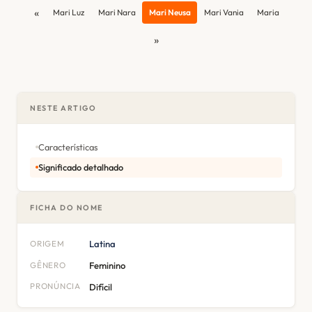
«
Mari Luz
Mari Nara
Mari Neusa
Mari Vania
Maria
»
NESTE ARTIGO
Características
Significado detalhado
FICHA DO NOME
ORIGEM
Latina
GÊNERO
Feminino
PRONÚNCIA
Difícil