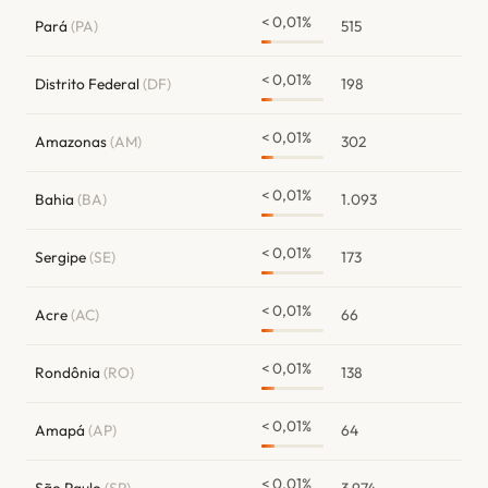
< 0,01%
Pará
(PA)
515
< 0,01%
Distrito Federal
(DF)
198
< 0,01%
Amazonas
(AM)
302
< 0,01%
Bahia
(BA)
1.093
< 0,01%
Sergipe
(SE)
173
< 0,01%
Acre
(AC)
66
< 0,01%
Rondônia
(RO)
138
< 0,01%
Amapá
(AP)
64
< 0,01%
São Paulo
(SP)
3.974