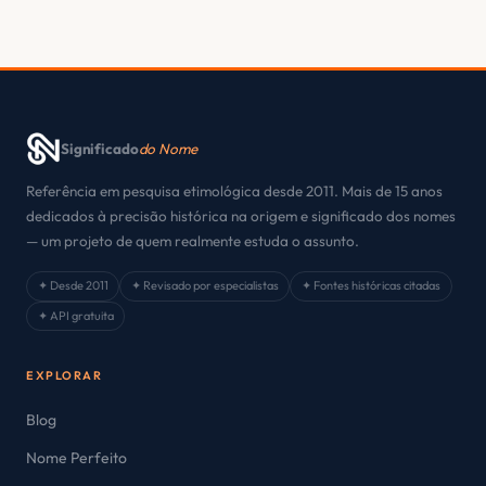
Significado
do Nome
Referência em pesquisa etimológica desde 2011. Mais de 15 anos
dedicados à precisão histórica na origem e significado dos nomes
— um projeto de quem realmente estuda o assunto.
✦ Desde 2011
✦ Revisado por especialistas
✦ Fontes históricas citadas
✦ API gratuita
EXPLORAR
Blog
Nome Perfeito