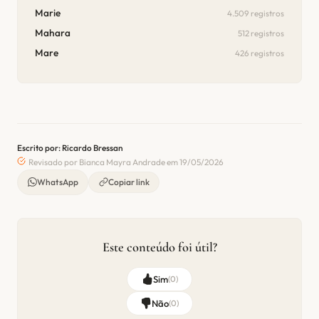
Marie
4.509 registros
Mahara
512 registros
Mare
426 registros
Escrito por: Ricardo Bressan
Revisado por Bianca Mayra Andrade em 19/05/2026
WhatsApp
Copiar link
Este conteúdo foi útil?
Sim
(
0
)
Não
(
0
)