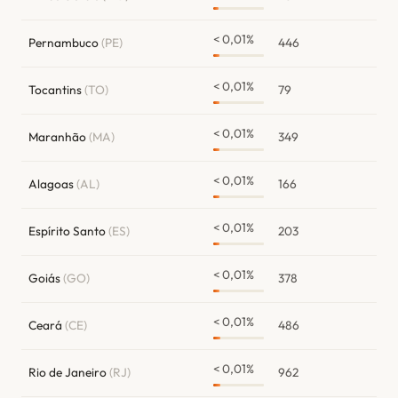
< 0,01%
Pernambuco
(PE)
446
< 0,01%
Tocantins
(TO)
79
< 0,01%
Maranhão
(MA)
349
< 0,01%
Alagoas
(AL)
166
< 0,01%
Espírito Santo
(ES)
203
< 0,01%
Goiás
(GO)
378
< 0,01%
Ceará
(CE)
486
< 0,01%
Rio de Janeiro
(RJ)
962