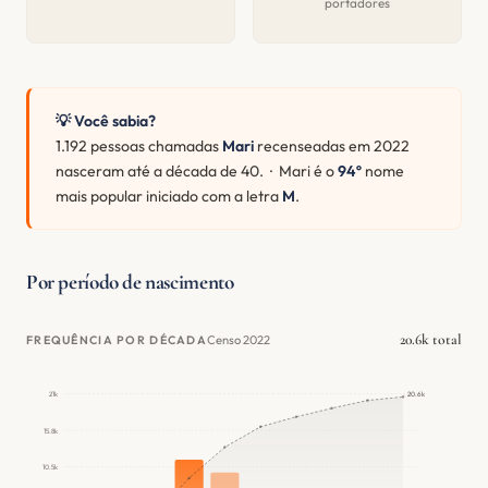
portadores
💡 Você sabia?
1.192 pessoas chamadas
Mari
recenseadas em 2022
nasceram até a década de 40. · Mari é o
94º
nome
mais popular iniciado com a letra
M
.
Por período de nascimento
20.6k total
Censo 2022
FREQUÊNCIA POR DÉCADA
21k
20.6k
15.8k
10.5k