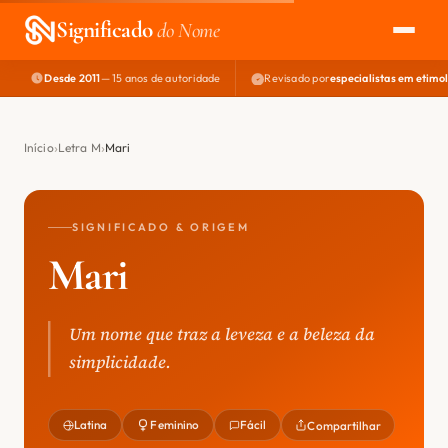
Significado
do Nome
Desde 2011
— 15 anos de autoridade
Revisado por
especialistas em etimo
EXPLORAR
NOME PERFEITO
Início
Letra M
Mari
ÁREA DO DEV
SIGNIFICADO & ORIGEM
Mari
Um nome que traz a leveza e a beleza da
simplicidade.
Latina
Feminino
Fácil
Compartilhar