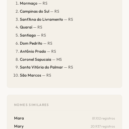
Mormaço
— RS
Campinas do Sul
— RS
Sant'Ana do Livramento
— RS
Quaraí
— RS
Santiago
— RS
Dom Pedrito
— RS
Antônio Prado
— RS
Coronel Sapucaia
— MS
Santa Vitória do Palmar
— RS
São Marcos
— RS
NOMES SIMILARES
Mara
81.102 registros
Mary
20.937 registros