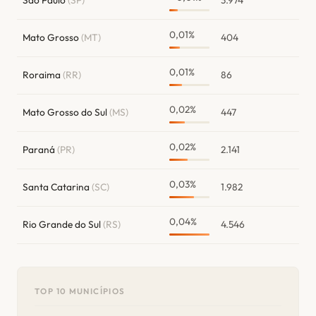
0,01%
Mato Grosso
(MT)
404
0,01%
Roraima
(RR)
86
0,02%
Mato Grosso do Sul
(MS)
447
0,02%
Paraná
(PR)
2.141
0,03%
Santa Catarina
(SC)
1.982
0,04%
Rio Grande do Sul
(RS)
4.546
TOP 10 MUNICÍPIOS