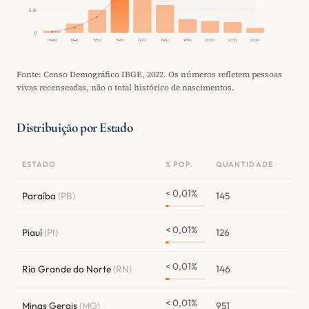
5.3k
0
<1940
1940
1950
1960
1970
1980
1990
2000
2010
2020
Fonte: Censo Demográfico IBGE, 2022. Os números refletem pessoas
vivas recenseadas, não o total histórico de nascimentos.
Distribuição por Estado
ESTADO
% POP.
QUANTIDADE
< 0,01%
Paraíba
(PB)
145
< 0,01%
Piauí
(PI)
126
< 0,01%
Rio Grande do Norte
(RN)
146
< 0,01%
Minas Gerais
(MG)
951