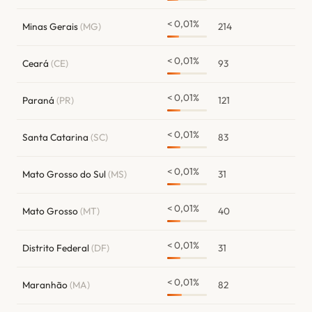
< 0,01%
Minas Gerais
(MG)
214
< 0,01%
Ceará
(CE)
93
< 0,01%
Paraná
(PR)
121
< 0,01%
Santa Catarina
(SC)
83
< 0,01%
Mato Grosso do Sul
(MS)
31
< 0,01%
Mato Grosso
(MT)
40
< 0,01%
Distrito Federal
(DF)
31
< 0,01%
Maranhão
(MA)
82