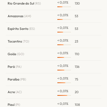
< 0,01%
Rio Grande do Sul
(RS)
130
< 0,01%
Amazonas
(AM)
53
< 0,01%
Espírito Santo
(ES)
53
< 0,01%
Tocantins
(TO)
23
< 0,01%
Goiás
(GO)
110
< 0,01%
Pará
(PA)
136
< 0,01%
Paraíba
(PB)
75
< 0,01%
Acre
(AC)
20
< 0,01%
Piauí
(PI)
108