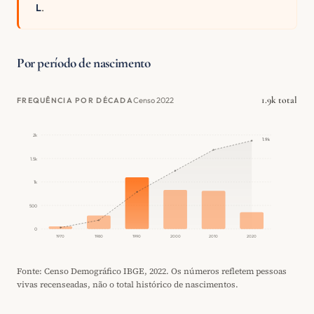
L
.
Por período de nascimento
1.9k total
Censo 2022
FREQUÊNCIA POR DÉCADA
2k
1.9k
1.5k
1k
500
0
1970
1980
1990
2000
2010
2020
Fonte: Censo Demográfico IBGE, 2022. Os números refletem pessoas
vivas recenseadas, não o total histórico de nascimentos.