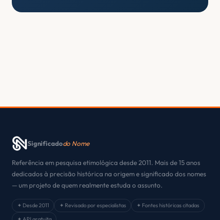
Significado
do Nome
Referência em pesquisa etimológica desde 2011. Mais de 15 anos
dedicados à precisão histórica na origem e significado dos nomes
— um projeto de quem realmente estuda o assunto.
✦ Desde 2011
✦ Revisado por especialistas
✦ Fontes históricas citadas
✦ API gratuita