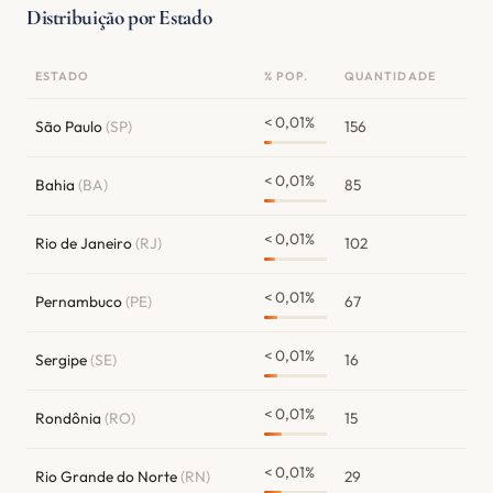
Distribuição por Estado
ESTADO
% POP.
QUANTIDADE
< 0,01%
São Paulo
(SP)
156
< 0,01%
Bahia
(BA)
85
< 0,01%
Rio de Janeiro
(RJ)
102
< 0,01%
Pernambuco
(PE)
67
< 0,01%
Sergipe
(SE)
16
< 0,01%
Rondônia
(RO)
15
< 0,01%
Rio Grande do Norte
(RN)
29