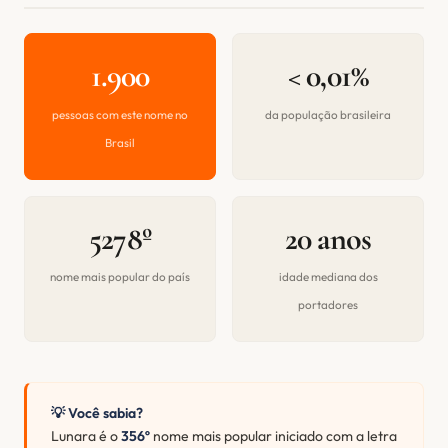
1.900
< 0,01%
pessoas com este nome no
da população brasileira
Brasil
5278º
20 anos
nome mais popular do país
idade mediana dos
portadores
💡 Você sabia?
Lunara é o
356º
nome mais popular iniciado com a letra