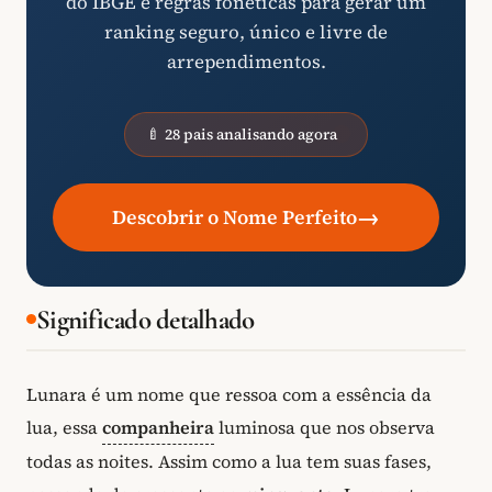
do IBGE e regras fonéticas para gerar um
ranking seguro, único e livre de
arrependimentos.
🍼 28 pais analisando agora
→
Descobrir o Nome Perfeito
Significado detalhado
Lunara é um nome que ressoa com a essência da
lua, essa
companheira
luminosa que nos observa
todas as noites. Assim como a lua tem suas fases,