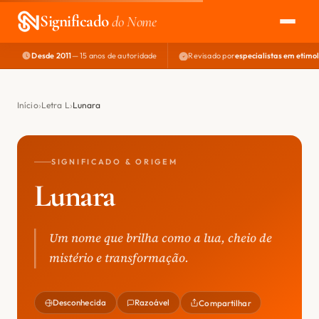
Significado
do Nome
Desde 2011
— 15 anos de autoridade
Revisado por
especialistas em etimo
EXPLORAR
NOME PERFEITO
Início
Letra L
Lunara
ÁREA DO DEV
SIGNIFICADO & ORIGEM
Lunara
Um nome que brilha como a lua, cheio de
mistério e transformação.
Desconhecida
Razoável
Compartilhar