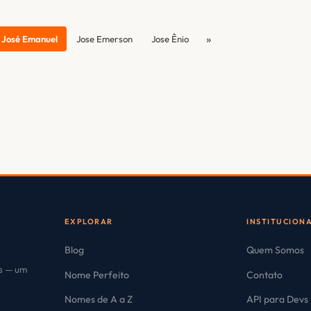
»
José Emanuel
Jose Emerson
Jose Ênio
EXPLORAR
INSTITUCION
Blog
Quem Somos
es — um
Nome Perfeito
Contato
Nomes de A a Z
API para Devs