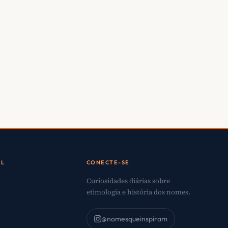
AL
CONECTE-SE
Curiosidades diárias sobre
etimologia e história dos nomes.
@nomesqueinspiram