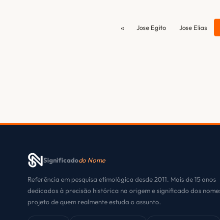
«
Jose Egito
Jose Elias
Significado
do Nome
Referência em pesquisa etimológica desde 2011. Mais de 15 anos
dedicados à precisão histórica na origem e significado dos nom
projeto de quem realmente estuda o assunto.