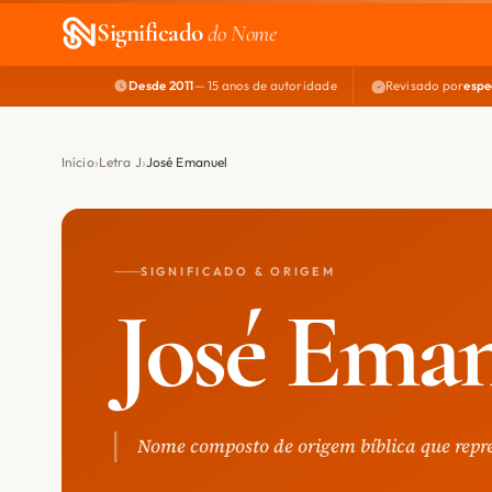
Significado
do Nome
Desde 2011
— 15 anos de autoridade
Revisado por
espe
Início
Letra J
José Emanuel
SIGNIFICADO & ORIGEM
José Ema
Nome composto de origem bíblica que repr