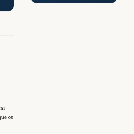
m
tar
que os