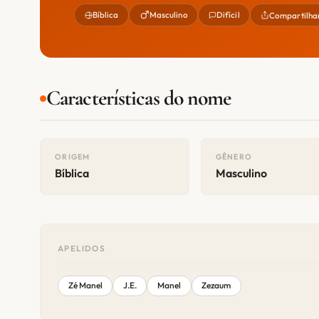
Bíblica
Masculino
Difícil
Compartilha
Características do nome
ORIGEM
GÊNERO
Bíblica
Masculino
APELIDOS
Zé Manel
J.E.
Manel
Zezaum