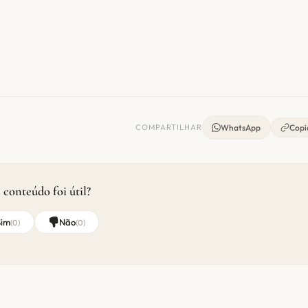
COMPARTILHAR
WhatsApp
Copia
 conteúdo foi útil?
Sim
Não
(
0
)
(
0
)