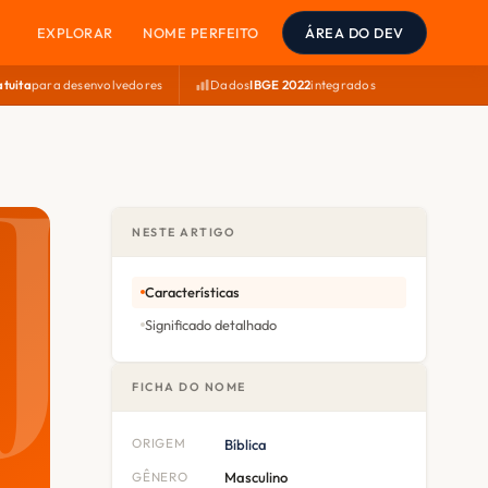
EXPLORAR
NOME PERFEITO
ÁREA DO DEV
atuita
para desenvolvedores
Dados
IBGE 2022
integrados
NESTE ARTIGO
Características
Significado detalhado
FICHA DO NOME
ORIGEM
Bíblica
GÊNERO
Masculino