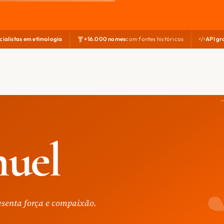
cialistas em etimologia
+16.000 nomes
com fontes históricas
API gr
nuel
esenta força e compaixão.