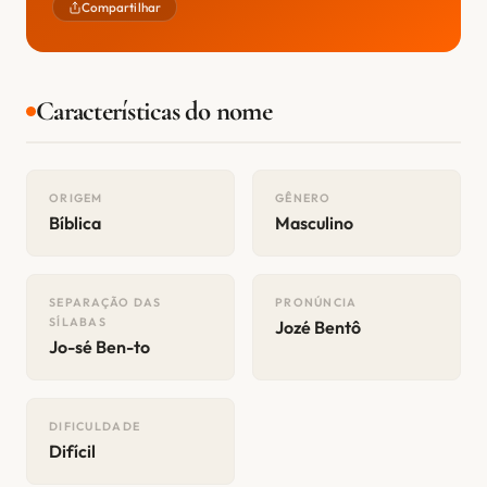
Compartilhar
Características do nome
ORIGEM
GÊNERO
Bíblica
Masculino
SEPARAÇÃO DAS
PRONÚNCIA
SÍLABAS
Jozé Bentô
Jo-sé Ben-to
DIFICULDADE
Difícil