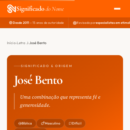
Significado
do Nome
Desde 2011
— 15 anos de autoridade
Revisado por
especialistas em etimo
EXPLORAR
NOME PERFEITO
Início
Letra J
José Bento
ÁREA DO DEV
SIGNIFICADO & ORIGEM
José Bento
Uma combinação que representa fé e
generosidade.
Bíblica
Masculino
Difícil