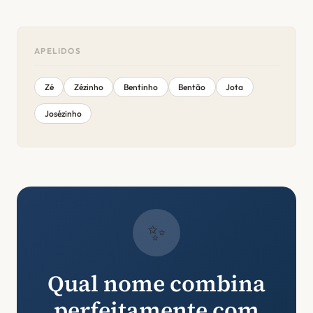
APELIDOS
Zé
Zézinho
Bentinho
Bentão
Jota
Josézinho
✨
Qual nome combina
perfeitamente com