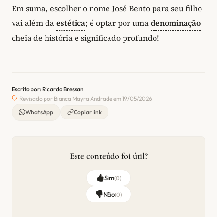
Em suma, escolher o nome José Bento para seu filho
vai além da
estética
; é optar por uma
denominação
cheia de história e significado profundo!
Escrito por: Ricardo Bressan
Revisado por Bianca Mayra Andrade em 19/05/2026
WhatsApp
Copiar link
Este conteúdo foi útil?
Sim
(
0
)
Não
(
0
)