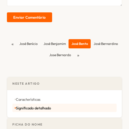
Enviar Comentário
«
José Benício
José Benjamim
José Bento
José Bernardino
»
Jose Bernardo
NESTE ARTIGO
Características
Significado detalhado
FICHA DO NOME