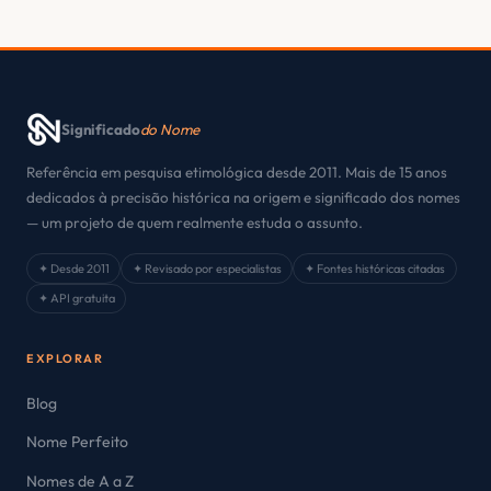
Significado
do Nome
Referência em pesquisa etimológica desde 2011. Mais de 15 anos
dedicados à precisão histórica na origem e significado dos nomes
— um projeto de quem realmente estuda o assunto.
✦ Desde 2011
✦ Revisado por especialistas
✦ Fontes históricas citadas
✦ API gratuita
EXPLORAR
Blog
Nome Perfeito
Nomes de A a Z