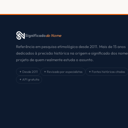
Significado
do Nome
Referência em pesquisa etimológica desde 2011. Mais de 15 anos
dedicados à precisão histórica na origem e significado dos nom
projeto de quem realmente estuda o assunto.
✦ Desde 2011
✦ Revisado por especialistas
✦ Fontes históricas citadas
✦ API gratuita