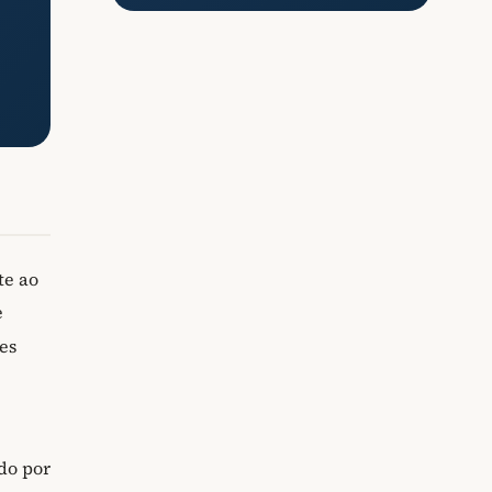
te ao
e
es
do por