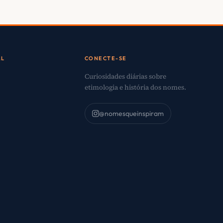
AL
CONECTE-SE
Curiosidades diárias sobre
etimologia e história dos nomes.
@nomesqueinspiram
o