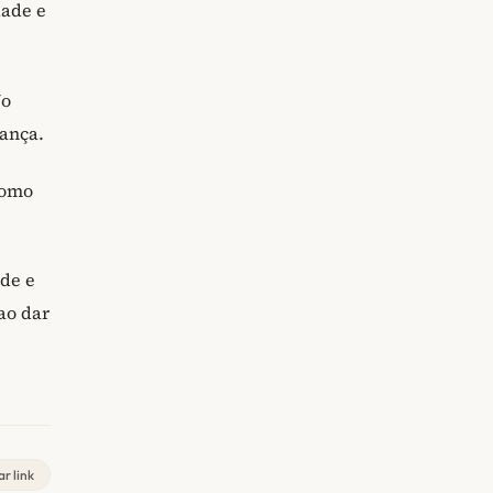
dade e
No
rança.
como
ade e
ao dar
r link