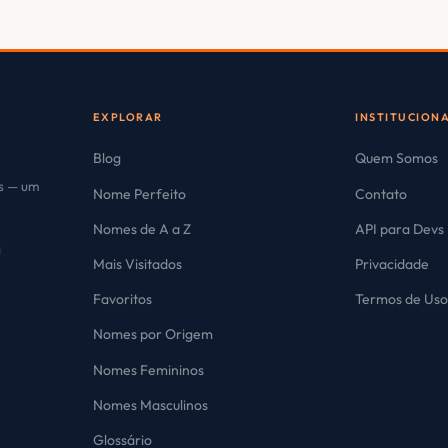
EXPLORAR
INSTITUCION
Blog
Quem Somos
es — um
Nome Perfeito
Contato
Nomes de A a Z
API para Devs
Mais Visitados
Privacidade
Favoritos
Termos de Us
Nomes por Origem
Nomes Femininos
Nomes Masculinos
Glossário