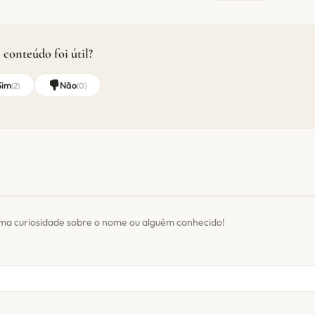
 conteúdo foi útil?
Sim
Não
(
2
)
(
0
)
ma curiosidade sobre o nome ou alguém conhecido!