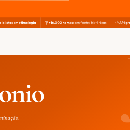
cialistas em etimologia
+16.000 nomes
com fontes históricas
API gr
onio
rminação.