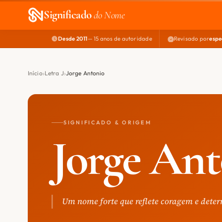
Significado
do Nome
Desde 2011
— 15 anos de autoridade
Revisado por
espe
Início
Letra J
Jorge Antonio
SIGNIFICADO & ORIGEM
Jorge Ant
Um nome forte que reflete coragem e dete