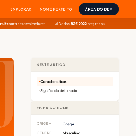
EXPLORAR
NOME PERFEITO
ÁREA DO DEV
atuita
para desenvolvedores
Dados
IBGE 2022
integrados
NESTE ARTIGO
Características
Significado detalhado
FICHA DO NOME
ORIGEM
Grega
GÊNERO
Masculino