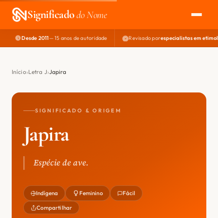
Significado
do Nome
Desde 2011
— 15 anos de autoridade
Revisado por
especialistas em etimo
EXPLORAR
NOME PERFEITO
Início
Letra J
Japira
ÁREA DO DEV
SIGNIFICADO & ORIGEM
Japira
Espécie de ave.
Indígena
Feminino
Fácil
Compartilhar