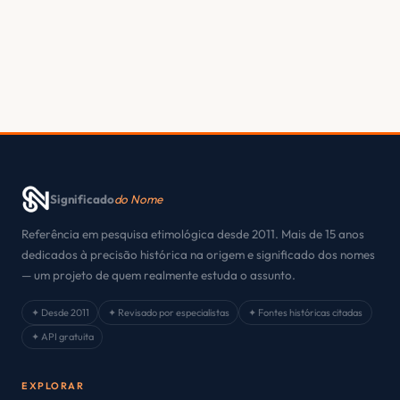
Significado
do Nome
Referência em pesquisa etimológica desde 2011. Mais de 15 anos
dedicados à precisão histórica na origem e significado dos nomes
— um projeto de quem realmente estuda o assunto.
✦ Desde 2011
✦ Revisado por especialistas
✦ Fontes históricas citadas
✦ API gratuita
EXPLORAR