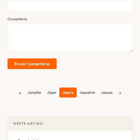
Comentário
Enviar Comentário
«
»
Janyelle
Jáper
Japira
Jaqueline
Jaques
NESTE ARTIGO