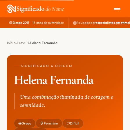
Significado
do Nome
Desde 2011
— 15 anos de autoridade
Revisado por
especialistas em etimo
EXPLORAR
NOME PERFEITO
Início
Letra H
Helena Fernanda
ÁREA DO DEV
SIGNIFICADO & ORIGEM
Helena Fernanda
Uma combinação iluminada de coragem e
serenidade.
Grega
Feminino
Difícil