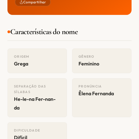
Compartilhar
Características do nome
ORIGEM
GÊNERO
Grega
Feminino
SEPARAÇÃO DAS
PRONÚNCIA
SÍLABAS
Êlena Fernanda
He-le-na Fer-nan-
da
DIFICULDADE
Difícil