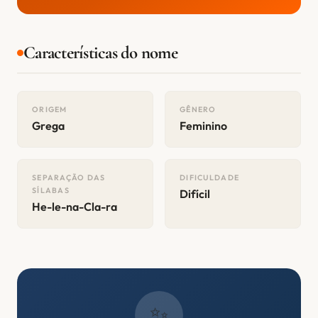
Características do nome
ORIGEM
GÊNERO
Grega
Feminino
SEPARAÇÃO DAS
DIFICULDADE
SÍLABAS
Difícil
He-le-na-Cla-ra
✨