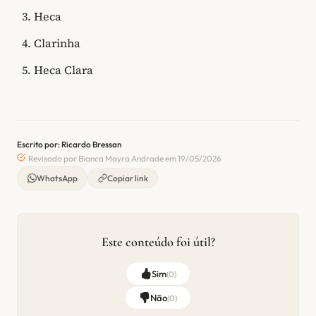
Heca
Clarinha
Heca Clara
Escrito por: Ricardo Bressan
Revisado por Bianca Mayra Andrade em 19/05/2026
WhatsApp
Copiar link
Este conteúdo foi útil?
Sim
(
0
)
Não
(
0
)