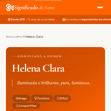
Significado
do Nome
Desde 2011
— 15 anos de autoridade
Revisado por
especialistas em etimo
EXPLORAR
NOME PERFEITO
Início
Letra H
Helena Clara
ÁREA DO DEV
SIGNIFICADO & ORIGEM
Helena Clara
Iluminada e brilhante, pura, luminosa.
Grega
Feminino
Difícil
Compartilhar