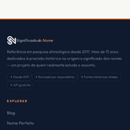
Significado
do Nome
Referência em pesquisa etimológica desde 2011. Mais de 15 anos
dedicados à precisão histórica na origem e significado dos nomes
— um projeto de quem realmente estuda o assunto.
✦ Desde 2011
✦ Revisado por especialistas
✦ Fontes históricas citadas
✦ API gratuita
EXPLORAR
Blog
Nome Perfeito