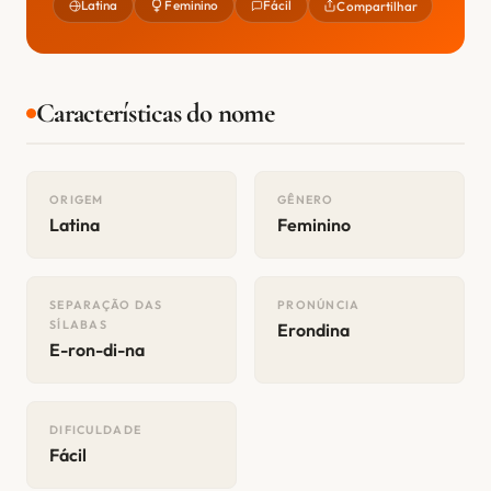
Latina
Feminino
Fácil
Compartilhar
Características do nome
ORIGEM
GÊNERO
Latina
Feminino
SEPARAÇÃO DAS
PRONÚNCIA
SÍLABAS
Erondina
E-ron-di-na
DIFICULDADE
Fácil