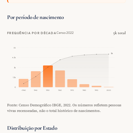
Por período de nascimento
5k total
Censo 2022
FREQUÊNCIA POR DÉCADA
6k
5k
4.5k
3k
1.5k
0
<1940
1940
1950
1960
1970
1980
1990
2000
Fonte: Censo Demográfico IBGE, 2022. Os números refletem pessoas
vivas recenseadas, não o total histórico de nascimentos.
Distribuição por Estado