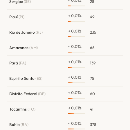
< 0,01%
Sergipe
(SE)
28
< 0,01%
Piauí
(PI)
49
< 0,01%
Rio de Janeiro
(RJ)
235
< 0,01%
Amazonas
(AM)
66
< 0,01%
Pará
(PA)
139
< 0,01%
Espírito Santo
(ES)
75
< 0,01%
Distrito Federal
(DF)
60
< 0,01%
Tocantins
(TO)
41
< 0,01%
Bahia
(BA)
378