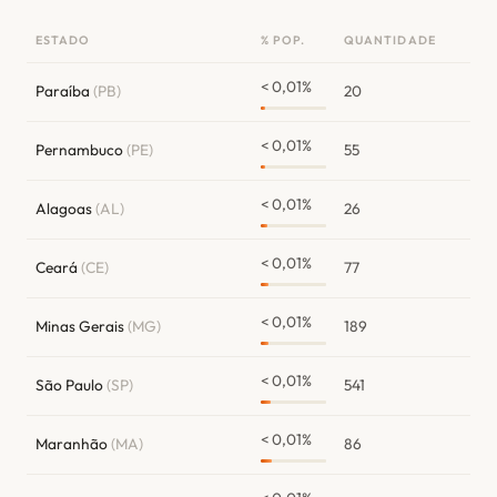
ESTADO
% POP.
QUANTIDADE
< 0,01%
Paraíba
(PB)
20
< 0,01%
Pernambuco
(PE)
55
< 0,01%
Alagoas
(AL)
26
< 0,01%
Ceará
(CE)
77
< 0,01%
Minas Gerais
(MG)
189
< 0,01%
São Paulo
(SP)
541
< 0,01%
Maranhão
(MA)
86