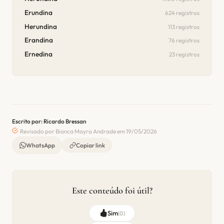
Erundina
624 registros
Herundina
113 registros
Erandina
76 registros
Ernedina
23 registros
Escrito por: Ricardo Bressan
Revisado por Bianca Mayra Andrade em 19/05/2026
WhatsApp
Copiar link
Este conteúdo foi útil?
Sim
(
0
)