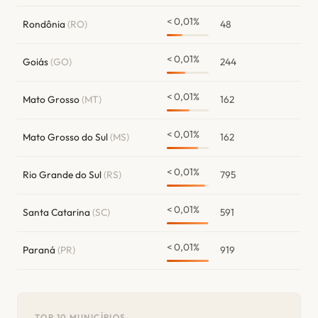
< 0,01%
Rondônia
(RO)
48
< 0,01%
Goiás
(GO)
244
< 0,01%
Mato Grosso
(MT)
162
< 0,01%
Mato Grosso do Sul
(MS)
162
< 0,01%
Rio Grande do Sul
(RS)
795
< 0,01%
Santa Catarina
(SC)
591
< 0,01%
Paraná
(PR)
919
TOP 10 MUNICÍPIOS