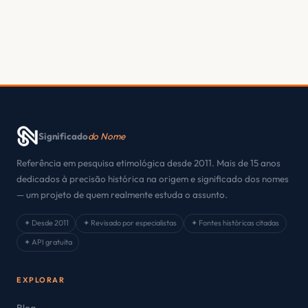
Significado
do Nome
Referência em pesquisa etimológica desde 2011. Mais de 15 anos
dedicados à precisão histórica na origem e significado dos nomes
— um projeto de quem realmente estuda o assunto.
✦ Desde 2011
✦ Revisado por especialistas
✦ Fontes históricas citadas
✦ API gratuita
EXPLORAR