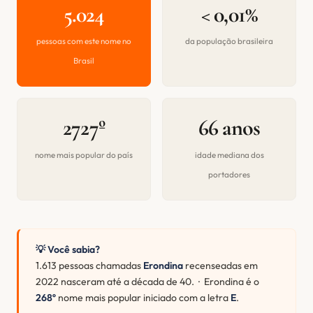
5.024
< 0,01%
pessoas com este nome no
da população brasileira
Brasil
2727º
66 anos
nome mais popular do país
idade mediana dos
portadores
💡 Você sabia?
1.613 pessoas chamadas
Erondina
recenseadas em
2022 nasceram até a década de 40. · Erondina é o
268º
nome mais popular iniciado com a letra
E
.