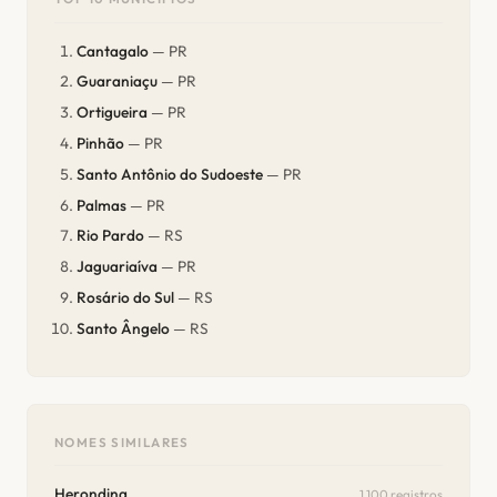
Cantagalo
— PR
Guaraniaçu
— PR
Ortigueira
— PR
Pinhão
— PR
Santo Antônio do Sudoeste
— PR
Palmas
— PR
Rio Pardo
— RS
Jaguariaíva
— PR
Rosário do Sul
— RS
Santo Ângelo
— RS
NOMES SIMILARES
Herondina
1.100 registros