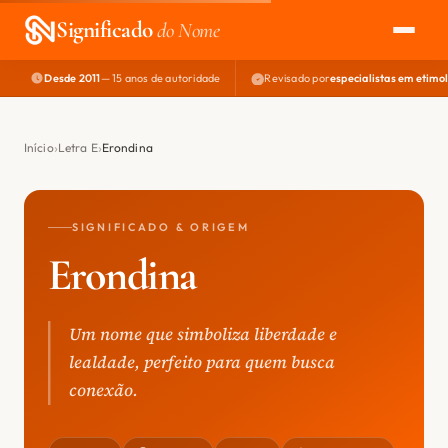
Significado
do Nome
Desde 2011
— 15 anos de autoridade
Revisado por
especialistas em etimo
EXPLORAR
NOME PERFEITO
Início
Letra E
Erondina
ÁREA DO DEV
SIGNIFICADO & ORIGEM
Erondina
Um nome que simboliza liberdade e
lealdade, perfeito para quem busca
conexão.