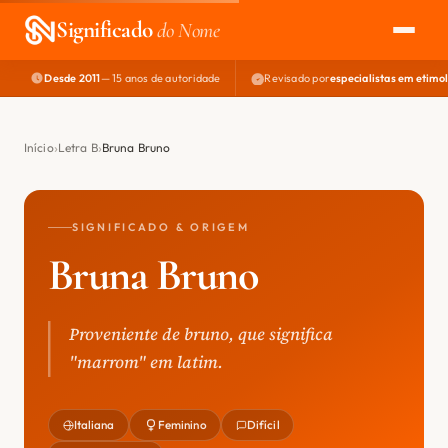
Significado
do Nome
Desde 2011
— 15 anos de autoridade
Revisado por
especialistas em etimo
EXPLORAR
NOME PERFEITO
Início
Letra B
Bruna Bruno
ÁREA DO DEV
SIGNIFICADO & ORIGEM
Bruna Bruno
Proveniente de bruno, que significa
"marrom" em latim.
Italiana
Feminino
Difícil