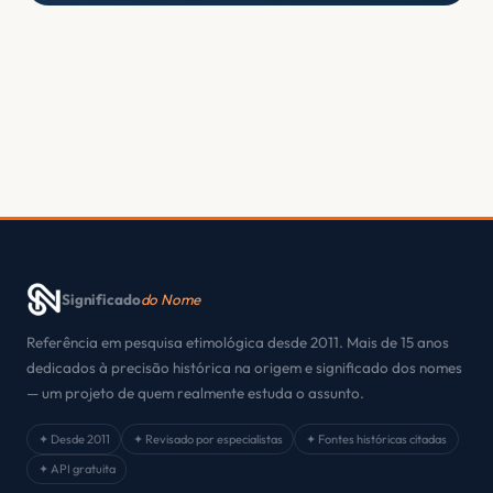
Significado
do Nome
Referência em pesquisa etimológica desde 2011. Mais de 15 anos
dedicados à precisão histórica na origem e significado dos nomes
— um projeto de quem realmente estuda o assunto.
✦ Desde 2011
✦ Revisado por especialistas
✦ Fontes históricas citadas
✦ API gratuita