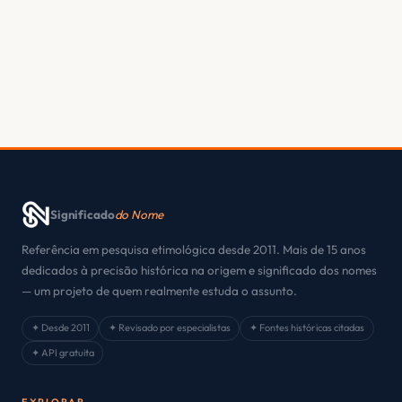
Significado
do Nome
Referência em pesquisa etimológica desde 2011. Mais de 15 anos
dedicados à precisão histórica na origem e significado dos nomes
— um projeto de quem realmente estuda o assunto.
✦ Desde 2011
✦ Revisado por especialistas
✦ Fontes históricas citadas
✦ API gratuita