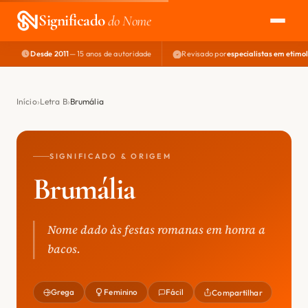
Significado
do Nome
Desde 2011
— 15 anos de autoridade
Revisado por
especialistas em etimo
EXPLORAR
NOME PERFEITO
Início
Letra B
Brumália
ÁREA DO DEV
SIGNIFICADO & ORIGEM
Brumália
Nome dado às festas romanas em honra a
bacos.
Grega
Feminino
Fácil
Compartilhar