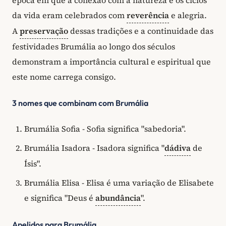
época em que a conexão com a natureza e os ciclos
da vida eram celebrados com
reverência
e alegria.
A
preservação
dessas tradições e a continuidade das
festividades Brumália ao longo dos séculos
demonstram a importância cultural e espiritual que
este nome carrega consigo.
3 nomes que combinam com Brumália
Brumália Sofia - Sofia significa "sabedoria".
Brumália Isadora - Isadora significa "
dádiva
de
Ísis".
Brumália Elisa - Elisa é uma variação de Elisabete
e significa "Deus é
abundância
".
Apelidos para Brumália