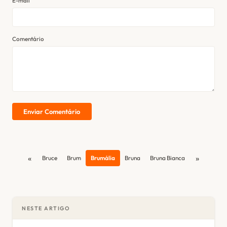
E-mail
Comentário
Enviar Comentário
«
»
Bruce
Brum
Brumália
Bruna
Bruna Bianca
NESTE ARTIGO