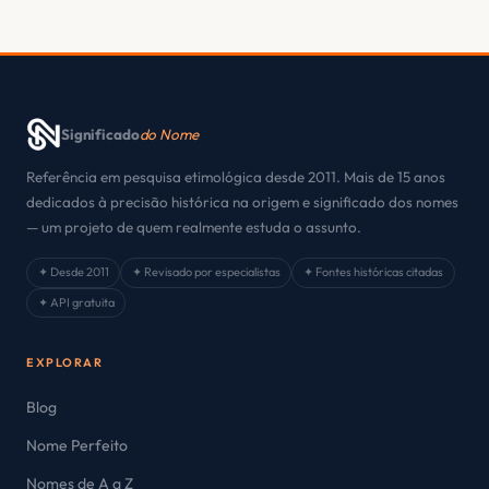
Significado
do Nome
Referência em pesquisa etimológica desde 2011. Mais de 15 anos
dedicados à precisão histórica na origem e significado dos nomes
— um projeto de quem realmente estuda o assunto.
✦ Desde 2011
✦ Revisado por especialistas
✦ Fontes históricas citadas
✦ API gratuita
EXPLORAR
Blog
Nome Perfeito
Nomes de A a Z