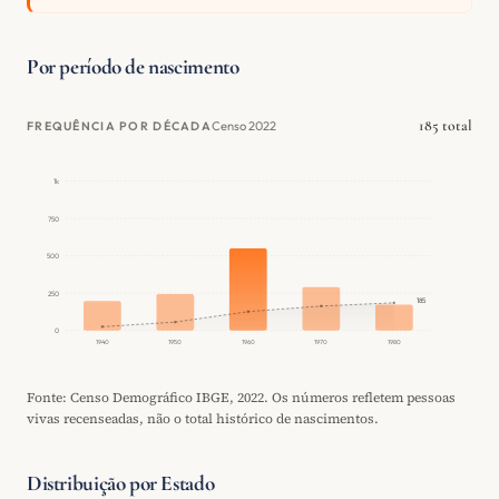
Por período de nascimento
185 total
Censo 2022
FREQUÊNCIA POR DÉCADA
1k
750
500
250
185
0
1940
1950
1960
1970
1980
Fonte: Censo Demográfico IBGE, 2022. Os números refletem pessoas
vivas recenseadas, não o total histórico de nascimentos.
Distribuição por Estado