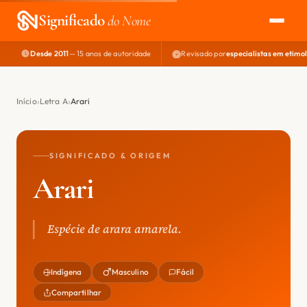
Significado
do Nome
Desde 2011
— 15 anos de autoridade
Revisado por
especialistas em etimo
EXPLORAR
NOME PERFEITO
Início
Letra A
Arari
ÁREA DO DEV
SIGNIFICADO & ORIGEM
Arari
Espécie de arara amarela.
Indígena
Masculino
Fácil
Compartilhar