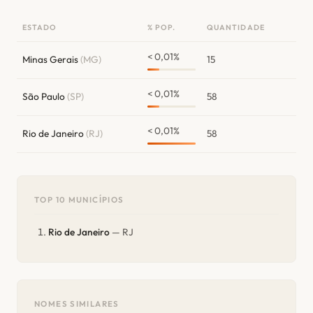
ESTADO
% POP.
QUANTIDADE
< 0,01%
Minas Gerais
(MG)
15
< 0,01%
São Paulo
(SP)
58
< 0,01%
Rio de Janeiro
(RJ)
58
TOP 10 MUNICÍPIOS
Rio de Janeiro
— RJ
NOMES SIMILARES