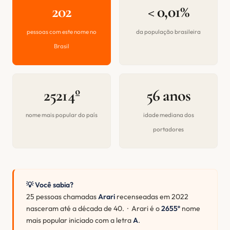
202
< 0,01%
pessoas com este nome no
da população brasileira
Brasil
25214º
56 anos
nome mais popular do país
idade mediana dos
portadores
💡 Você sabia?
25 pessoas chamadas
Arari
recenseadas em 2022
nasceram até a década de 40. · Arari é o
2655º
nome
mais popular iniciado com a letra
A
.