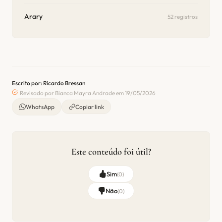
Arary
52 registros
Escrito por: Ricardo Bressan
Revisado por Bianca Mayra Andrade em 19/05/2026
WhatsApp
Copiar link
Este conteúdo foi útil?
Sim
(
0
)
Não
(
0
)