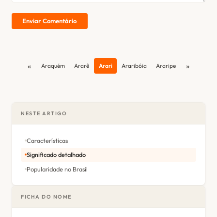
Enviar Comentário
«
»
Araquém
Ararê
Arari
Araribóia
Araripe
NESTE ARTIGO
Características
Significado detalhado
Popularidade no Brasil
FICHA DO NOME