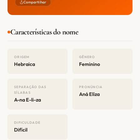
Compartilhar
Características do nome
ORIGEM
GÊNERO
Hebraica
Feminino
SEPARAÇÃO DAS
PRONÚNCIA
SÍLABAS
Aná Elíza
A-na E-li-za
DIFICULDADE
Difícil