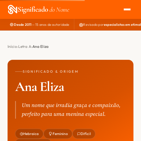
Significado
do Nome
Desde 2011
— 15 anos de autoridade
Revisado por
especialistas em etimo
EXPLORAR
NOME PERFEITO
Início
Letra A
Ana Eliza
ÁREA DO DEV
SIGNIFICADO & ORIGEM
Ana Eliza
Um nome que irradia graça e compaixão,
perfeito para uma menina especial.
Hebraica
Feminino
Difícil