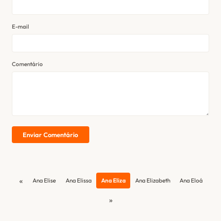
E-mail
Comentário
Enviar Comentário
«
Ana Elise
Ana Elissa
Ana Eliza
Ana Elizabeth
Ana Eloá
»