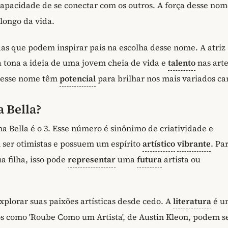
 capacidade de se conectar com os outros. A força desse no
 longo da vida.
as que podem inspirar pais na escolha desse nome. A atriz
à tona a ideia de uma jovem cheia de vida e
talento
nas arte
m esse nome têm
potencial
para brilhar nos mais variados c
 Bella?
 Bella é o 3. Esse número é sinônimo de criatividade e
ser otimistas e possuem um espírito
artístico
vibrante
. Pa
 filha, isso pode
representar
uma
futura
artista ou
plorar suas paixões artísticas desde cedo. A
literatura
é u
ros como 'Roube Como um Artista', de Austin Kleon, podem s