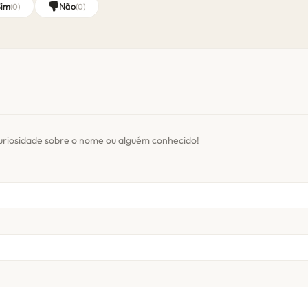
Sim
Não
(
0
)
(
0
)
uriosidade sobre o nome ou alguém conhecido!