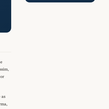
 e
Assim,
lor
 as
rma,