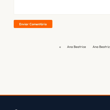
Enviar Comentário
«
Ana Beatrice
Ana Beatriz