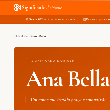
Significado
do Nome
Desde 2011
— 15 anos de autoridade
Revisado por
espe
Início
Letra A
Ana Bella
SIGNIFICADO & ORIGEM
Ana Bella
Um nome que irradia graça e compaixão.