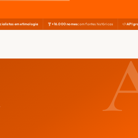
cialistas em etimologia
+16.000 nomes
com fontes históricas
API gr