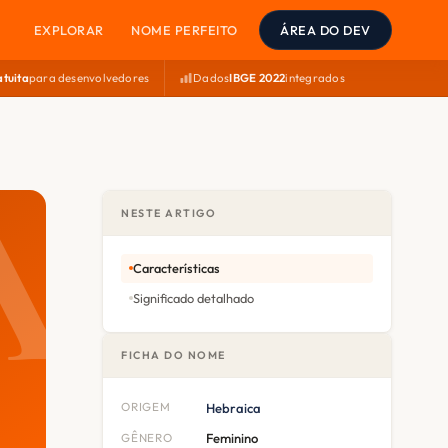
EXPLORAR
NOME PERFEITO
ÁREA DO DEV
atuita
para desenvolvedores
Dados
IBGE 2022
integrados
NESTE ARTIGO
Características
Significado detalhado
FICHA DO NOME
ORIGEM
Hebraica
GÊNERO
Feminino