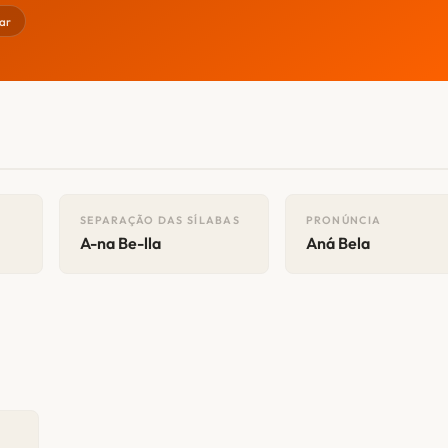
ar
SEPARAÇÃO DAS SÍLABAS
PRONÚNCIA
A-na Be-lla
Aná Bela