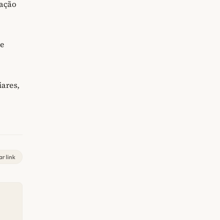
cação
ue
iares,
r link