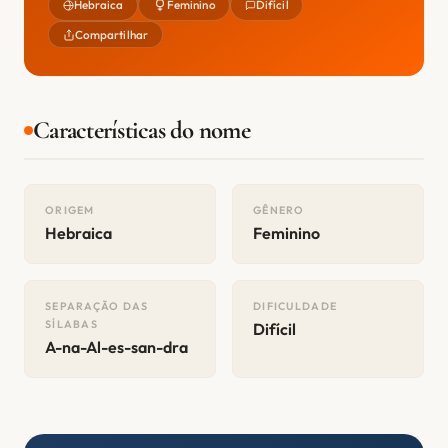
Hebraica
Feminino
Difícil
Compartilhar
Características do nome
ORIGEM
GÊNERO
Hebraica
Feminino
SEPARAÇÃO DAS
DIFICULDADE
SÍLABAS
Difícil
A-na-Al-es-san-dra