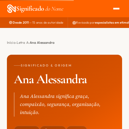
Significado
do Nome
Desde 2011
— 15 anos de autoridade
Revisado por
especialistas em etimo
EXPLORAR
NOME PERFEITO
Início
Letra A
Ana Alessandra
ÁREA DO DEV
SIGNIFICADO & ORIGEM
Ana Alessandra
Ana Alessandra significa graça,
compaixão, segurança, organização,
intuição.