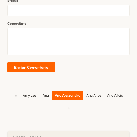
E-mail
Comentário
Enviar Comentário
«
Amy Lee
Ana
Ana Alessandra
Ana Alice
Ana Alícia
»