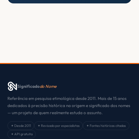
Significado
do Nome
Referência em pesquisa etimológica desde 2011. Mais de 15 anos
dedicados à precisão histórica na origem e significado dos nomes
— um projeto de quem realmente estuda o assunto.
✦ Desde 2011
✦ Revisado por especialistas
✦ Fontes históricas citadas
✦ API gratuita