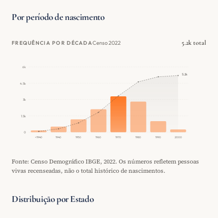
Por período de nascimento
5.2k total
Censo 2022
FREQUÊNCIA POR DÉCADA
6k
5.2k
4.5k
3k
1.5k
0
<1940
1940
1950
1960
1970
1980
1990
2000
Fonte: Censo Demográfico IBGE, 2022. Os números refletem pessoas
vivas recenseadas, não o total histórico de nascimentos.
Distribuição por Estado