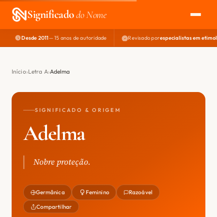
Significado
do Nome
Desde 2011
— 15 anos de autoridade
Revisado por
especialistas em etimo
EXPLORAR
NOME PERFEITO
Início
Letra A
Adelma
ÁREA DO DEV
SIGNIFICADO & ORIGEM
Adelma
Nobre proteção.
Germânica
Feminino
Razoável
Compartilhar