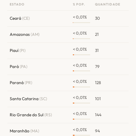
ESTADO
% POP.
QUANTIDADE
< 0,01%
Ceará
(CE)
30
< 0,01%
Amazonas
(AM)
21
< 0,01%
Piauí
(PI)
31
< 0,01%
Pará
(PA)
79
< 0,01%
Paraná
(PR)
128
< 0,01%
Santa Catarina
(SC)
101
< 0,01%
Rio Grande do Sul
(RS)
144
< 0,01%
Maranhão
(MA)
94