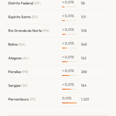
< 0,01%
Distrito Federal
(DF)
58
< 0,01%
Espírito Santo
(ES)
101
< 0,01%
Rio Grande do Norte
(RN)
108
< 0,01%
Bahia
(BA)
568
< 0,01%
Alagoas
(AL)
162
< 0,01%
Paraíba
(PB)
288
< 0,01%
Sergipe
(SE)
184
0,01%
Pernambuco
(PE)
1.223