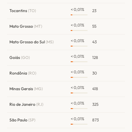
< 0,01%
Tocantins
(TO)
23
< 0,01%
Mato Grosso
(MT)
55
< 0,01%
Mato Grosso do Sul
(MS)
43
< 0,01%
Goiás
(GO)
128
< 0,01%
Rondônia
(RO)
30
< 0,01%
Minas Gerais
(MG)
418
< 0,01%
Rio de Janeiro
(RJ)
325
< 0,01%
São Paulo
(SP)
873