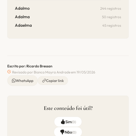
Adalmo
244 registros
Adalma
50 registros
Adaelma
45 registros
Escrito por: Ricardo Bressan
Revisado por Bianca Mayra Andrade em 19/05/2026
WhatsApp
Copiar link
Este conteúdo foi útil?
Sim
(
0
)
Não
(
0
)