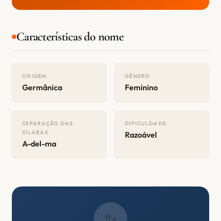
Características do nome
ORIGEM
GÊNERO
Germânica
Feminino
SEPARAÇÃO DAS
DIFICULDADE
SÍLABAS
Razoável
A-del-ma
✨