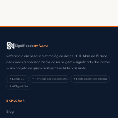
Significado
do Nome
Referência em pesquisa etimológica desde 2011. Mais de 15 anos
dedicados à precisão histórica na origem e significado dos nomes
— um projeto de quem realmente estuda o assunto.
✦ Desde 2011
✦ Revisado por especialistas
✦ Fontes históricas citadas
✦ API gratuita
EXPLORAR
Blog