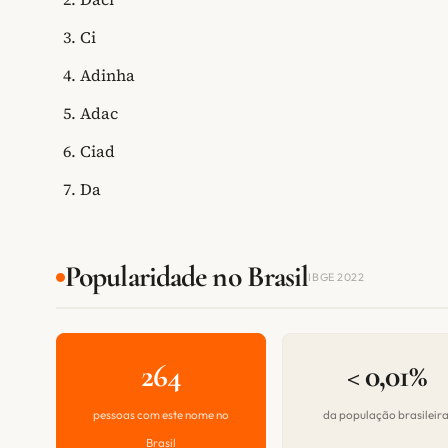
Ci
Adinha
Adac
Ciad
Da
Popularidade no Brasil
IBGE 2022
264
< 0,01%
pessoas com este nome no
da população brasileir
Brasil