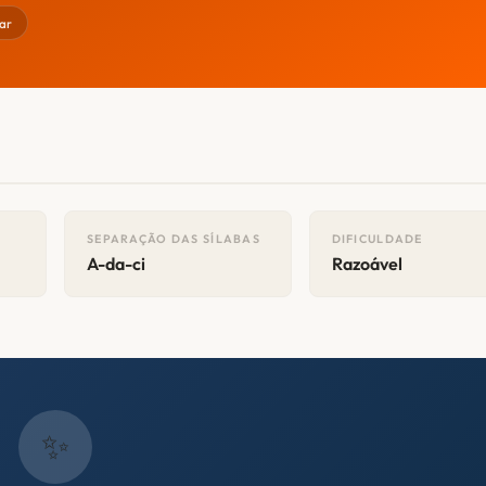
ar
SEPARAÇÃO DAS SÍLABAS
DIFICULDADE
A-da-ci
Razoável
✨