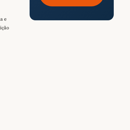
a e
dição