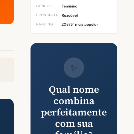
GÊNERO
Feminino
PRONÚNCIA
Razoável
RANKING
20873º mais popular
✨
Qual nome
combina
perfeitamente
com sua