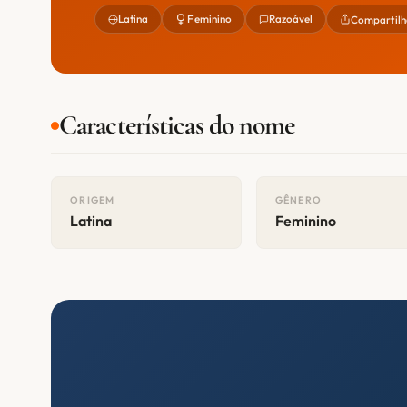
Latina
Feminino
Razoável
Compartilh
Características do nome
ORIGEM
GÊNERO
Latina
Feminino