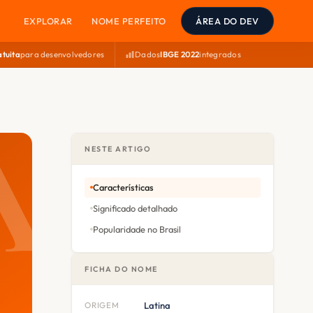
EXPLORAR
NOME PERFEITO
ÁREA DO DEV
atuita
para desenvolvedores
Dados
IBGE 2022
integrados
NESTE ARTIGO
Características
Significado detalhado
Popularidade no Brasil
FICHA DO NOME
ORIGEM
Latina