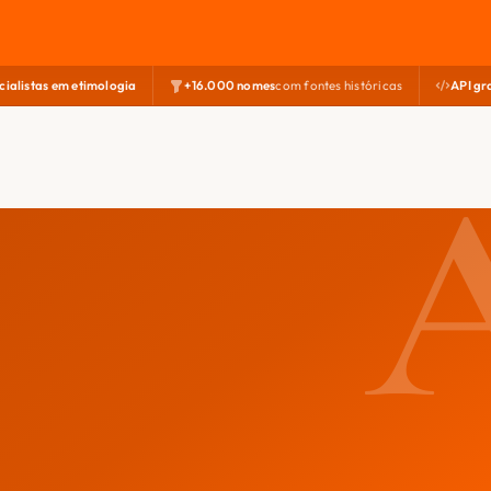
cialistas em etimologia
+16.000 nomes
com fontes históricas
API gr