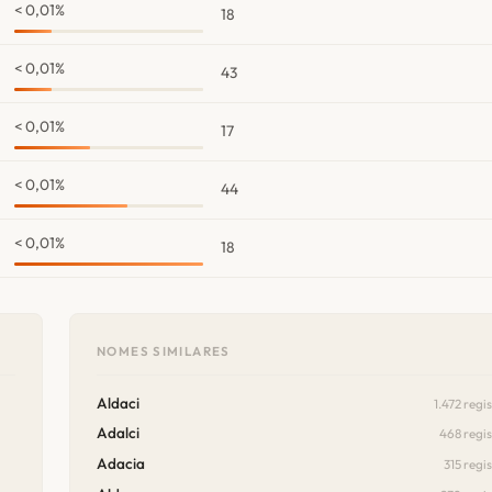
< 0,01%
18
< 0,01%
43
< 0,01%
17
< 0,01%
44
< 0,01%
18
NOMES SIMILARES
Aldaci
1.472 regi
Adalci
468 regis
Adacia
315 regi