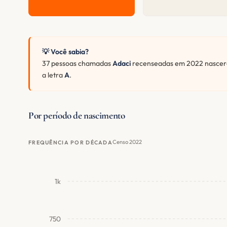
💡 Você sabia?
37 pessoas chamadas
Adaci
recenseadas em 2022 nascera
a letra
A
.
Por período de nascimento
Censo 2022
FREQUÊNCIA POR DÉCADA
1k
750