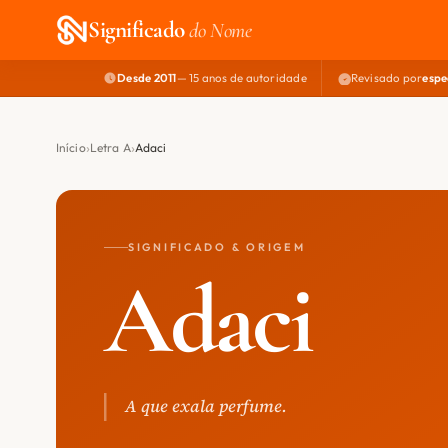
Significado
do Nome
Desde 2011
— 15 anos de autoridade
Revisado por
espe
Início
Letra A
Adaci
SIGNIFICADO & ORIGEM
Adaci
A que exala perfume.