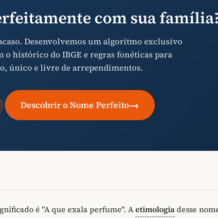
rfeitamente com sua família
 acaso. Desenvolvemos um algoritmo exclusivo
o histórico do IBGE e regras fonéticas para
o, único e livre de arrependimentos.
→
Descobrir o Nome Perfeito
gnificado é "A que exala perfume". A
etimologia
desse nom