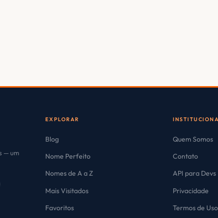
EXPLORAR
INSTITUCION
Blog
Quem Somos
es — um
Nome Perfeito
Contato
Nomes de A a Z
API para Devs
Mais Visitados
Privacidade
Favoritos
Termos de Us