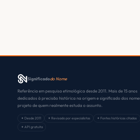
Significado
do Nome
Referência em pesquisa etimológica desde 2011. Mais de 15 anos
dedicados à precisão histórica na origem e significado dos nom
projeto de quem realmente estuda o assunto.
✦ Desde 2011
✦ Revisado por especialistas
✦ Fontes históricas citadas
✦ API gratuita