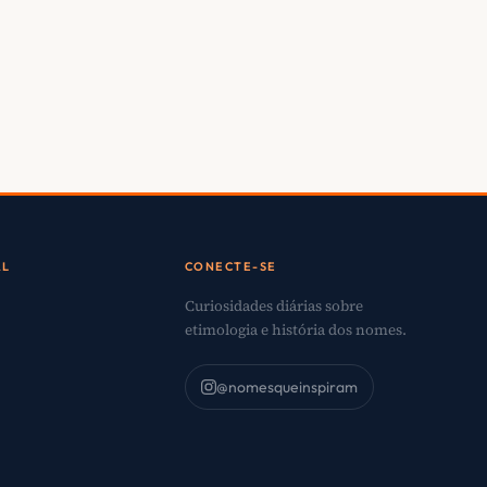
AL
CONECTE-SE
Curiosidades diárias sobre
etimologia e história dos nomes.
@nomesqueinspiram
o