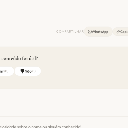
COMPARTILHAR
WhatsApp
Copia
 conteúdo foi útil?
Sim
Não
(
0
)
(
0
)
riosidade sobre o nome ou alguém conhecido!