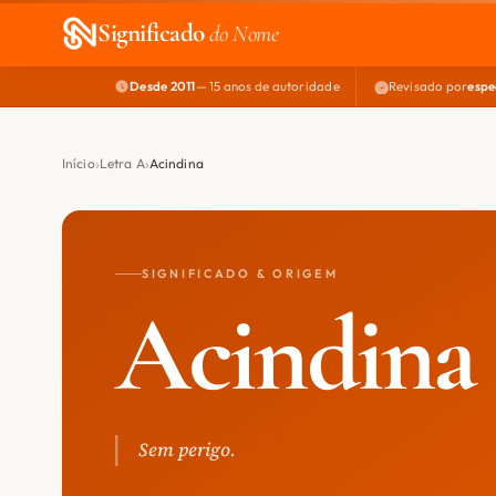
Significado
do Nome
Desde 2011
— 15 anos de autoridade
Revisado por
espe
Início
Letra A
Acindina
SIGNIFICADO & ORIGEM
Acindina
Sem perigo.