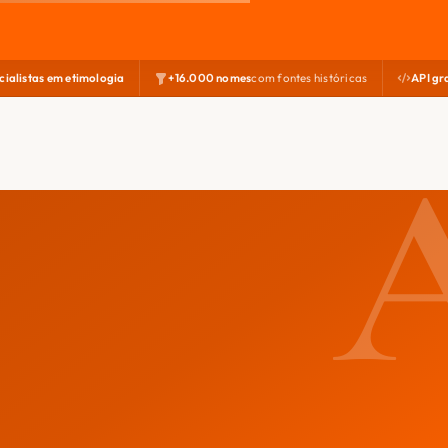
cialistas em etimologia
+16.000 nomes
com fontes históricas
API gr