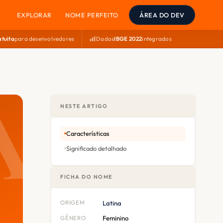
EXPLORAR
NOME PERFEITO
ÁREA DO DEV
atuita
para desenvolvedores
Dados
IBGE 2022
integrados
NESTE ARTIGO
Características
Significado detalhado
FICHA DO NOME
ORIGEM
Latina
GÊNERO
Feminino