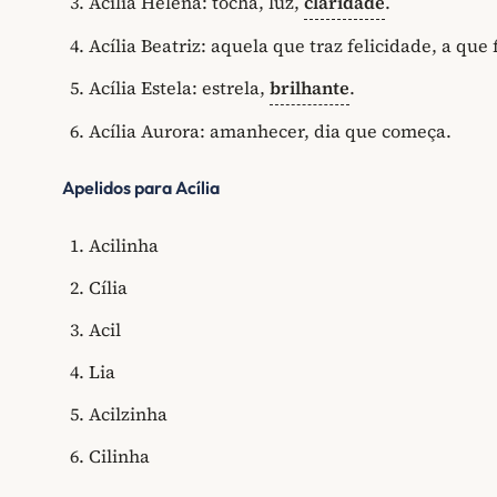
Acília Helena: tocha, luz,
claridade
.
Acília Beatriz: aquela que traz felicidade, a que f
Acília Estela: estrela,
brilhante
.
Acília Aurora: amanhecer, dia que começa.
Apelidos para Acília
Acilinha
Cília
Acil
Lia
Acilzinha
Cilinha