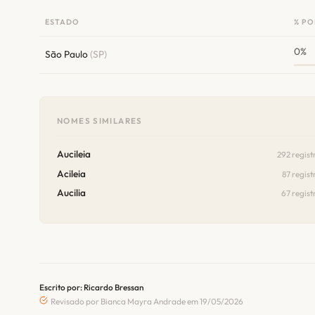
ESTADO
% PO
0%
São Paulo
(SP)
NOMES SIMILARES
Aucileia
292 regist
Acileia
87 regist
Aucilia
67 regist
Escrito por: Ricardo Bressan
Revisado por Bianca Mayra Andrade em 19/05/2026