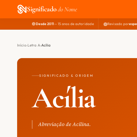
Significado
do Nome
Desde 2011
— 15 anos de autoridade
Revisado por
espe
Início
Letra A
Acília
SIGNIFICADO & ORIGEM
Acília
Abreviação de Acilina.