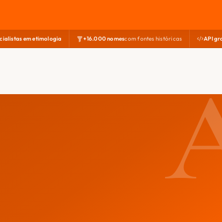
cialistas em etimologia
+16.000 nomes
com fontes históricas
API gr