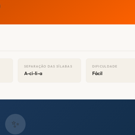
SEPARAÇÃO DAS SÍLABAS
DIFICULDADE
A-ci-li-a
Fácil
✨