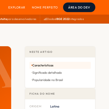
EXPLORAR
NOME PERFEITO
ÁREA DO DEV
atuita
para desenvolvedores
Dados
IBGE 2022
integrados
NESTE ARTIGO
Características
Significado detalhado
Popularidade no Brasil
FICHA DO NOME
ORIGEM
Latina