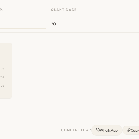
P.
QUANTIDADE
20
ros
ros
ros
COMPARTILHAR
WhatsApp
Copia