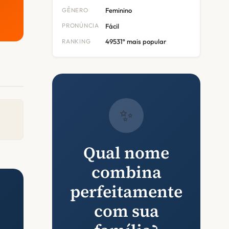
GÊNERO
Feminino
PRONÚNCIA
Fácil
RANKING
49531º mais popular
✨
Qual nome
combina
perfeitamente
com sua