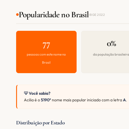
Popularidade no Brasil
IBGE 2022
77
0%
pessoas com este nome no
da população brasileir
Brasil
💡 Você sabia?
Acilia é o
5190º
nome mais popular iniciado com a letra
A
.
Distribuição por Estado