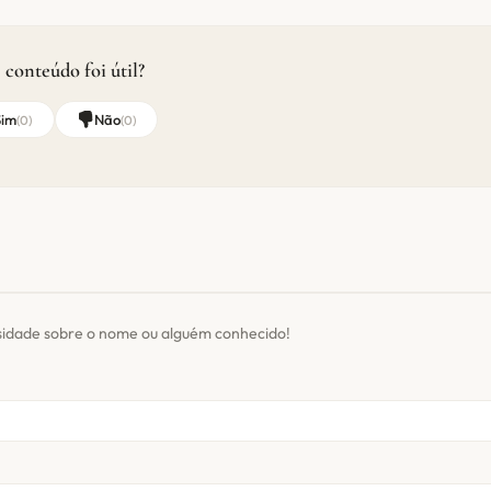
 conteúdo foi útil?
Sim
Não
(
0
)
(
0
)
sidade sobre o nome ou alguém conhecido!