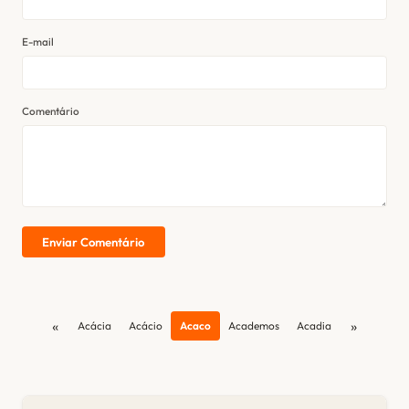
E-mail
Comentário
Enviar Comentário
«
»
Acácia
Acácio
Acaco
Academos
Acadia