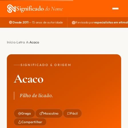
Significado
do Nome
Desde 2011
— 15 anos de autoridade
Revisado por
especialistas em etimo
EXPLORAR
NOME PERFEITO
Início
Letra A
Acaco
ÁREA DO DEV
SIGNIFICADO & ORIGEM
Acaco
Filho de licaão.
Grega
Masculino
Fácil
Compartilhar