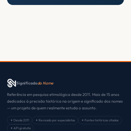
Significado
do Nome
Referência em pesquisa etimológica desde 2011. Mais de 15 anos
dedicados à precisão histórica na origem e significado dos nomes
— um projeto de quem realmente estuda o assunto.
✦ Desde 2011
✦ Revisado por especialistas
✦ Fontes históricas citadas
✦ API gratuita