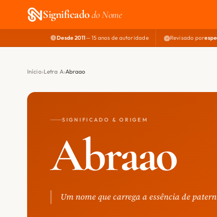
Significado
do Nome
Desde 2011
— 15 anos de autoridade
Revisado por
espe
Início
Letra A
Abraao
SIGNIFICADO & ORIGEM
Abraao
Um nome que carrega a essência de patern