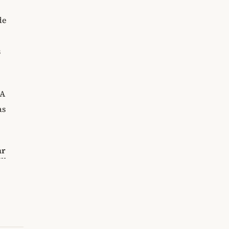
de
s
 A
as
ar