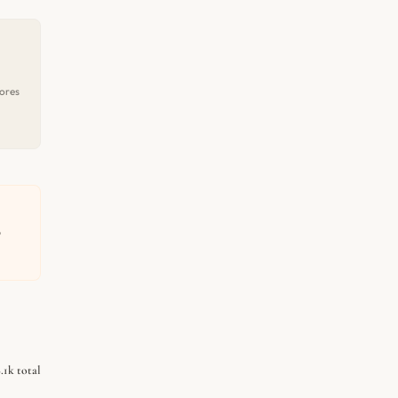
ores
o
.1k total