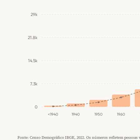
29k
21.8k
14.5k
7.3k
0
<1940
1940
1950
1960
Fonte: Censo Demográfico IBGE, 2022. Os números refletem pessoas vi