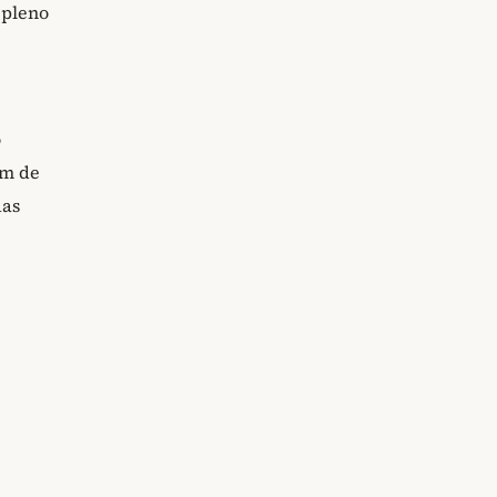
 pleno
o
om de
das