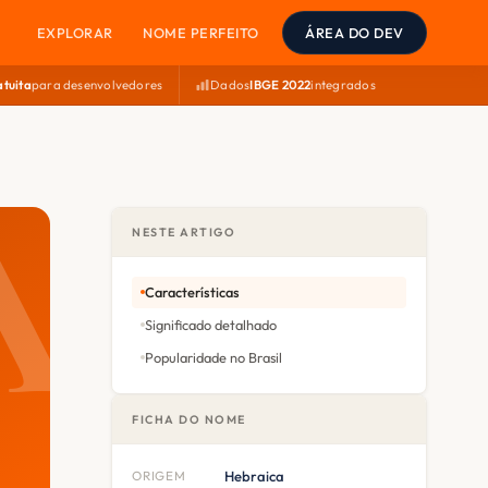
EXPLORAR
NOME PERFEITO
ÁREA DO DEV
atuita
para desenvolvedores
Dados
IBGE 2022
integrados
NESTE ARTIGO
Características
Significado detalhado
Popularidade no Brasil
FICHA DO NOME
ORIGEM
Hebraica