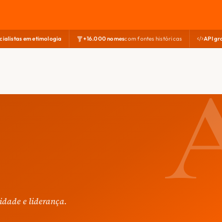
cialistas em etimologia
+16.000 nomes
com fontes históricas
API gr
idade e liderança.