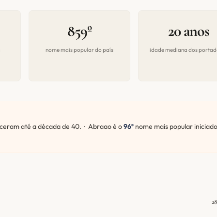
859º
20 anos
a
nome mais popular do país
idade mediana dos portad
eram até a década de 40. · Abraao é o
96º
nome mais popular iniciad
28