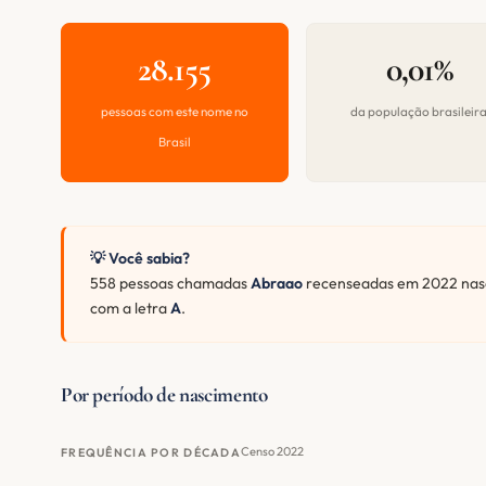
28.155
0,01%
pessoas com este nome no
da população brasileir
Brasil
💡 Você sabia?
558 pessoas chamadas
Abraao
recenseadas em 2022 nasc
com a letra
A
.
Por período de nascimento
Censo 2022
FREQUÊNCIA POR DÉCADA