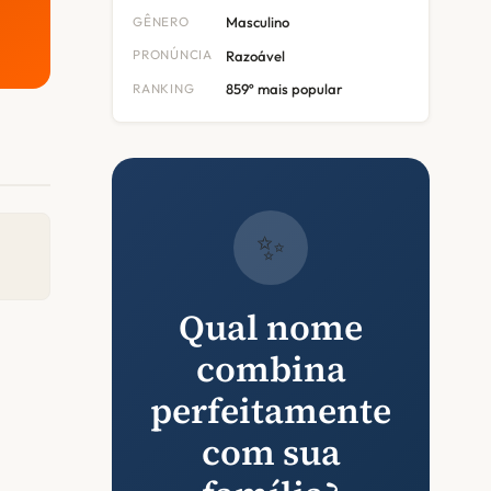
GÊNERO
Masculino
PRONÚNCIA
Razoável
RANKING
859º mais popular
✨
Qual nome
combina
perfeitamente
com sua