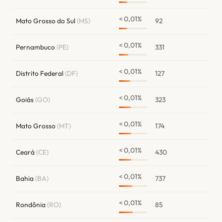
< 0,01%
Mato Grosso do Sul
(MS)
92
< 0,01%
Pernambuco
(PE)
331
< 0,01%
Distrito Federal
(DF)
127
< 0,01%
Goiás
(GO)
323
< 0,01%
Mato Grosso
(MT)
174
< 0,01%
Ceará
(CE)
430
< 0,01%
Bahia
(BA)
737
< 0,01%
Rondônia
(RO)
85