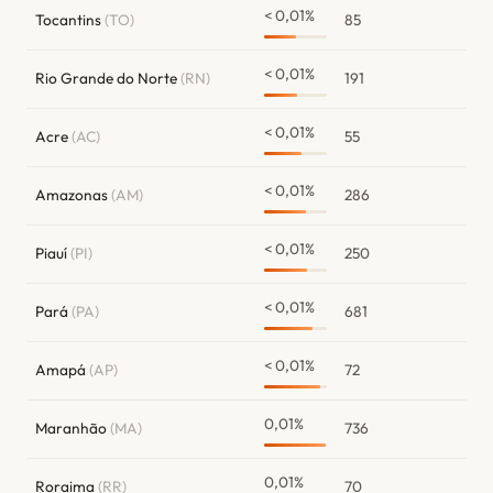
< 0,01%
Tocantins
(TO)
85
< 0,01%
Rio Grande do Norte
(RN)
191
< 0,01%
Acre
(AC)
55
< 0,01%
Amazonas
(AM)
286
< 0,01%
Piauí
(PI)
250
< 0,01%
Pará
(PA)
681
< 0,01%
Amapá
(AP)
72
0,01%
Maranhão
(MA)
736
0,01%
Roraima
(RR)
70