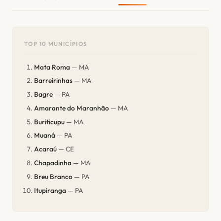
TOP 10 MUNICÍPIOS
Mata Roma
— MA
Barreirinhas
— MA
Bagre
— PA
Amarante do Maranhão
— MA
Buriticupu
— MA
Muaná
— PA
Acaraú
— CE
Chapadinha
— MA
Breu Branco
— PA
Itupiranga
— PA