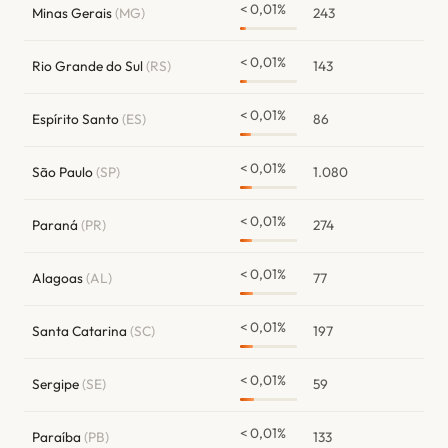
< 0,01%
Minas Gerais
(MG)
243
< 0,01%
Rio Grande do Sul
(RS)
143
< 0,01%
Espírito Santo
(ES)
86
< 0,01%
São Paulo
(SP)
1.080
< 0,01%
Paraná
(PR)
274
< 0,01%
Alagoas
(AL)
77
< 0,01%
Santa Catarina
(SC)
197
< 0,01%
Sergipe
(SE)
59
< 0,01%
Paraíba
(PB)
133