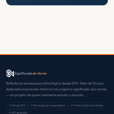
Significado
do Nome
Referência em pesquisa etimológica desde 2011. Mais de 15 anos
dedicados à precisão histórica na origem e significado dos nomes
— um projeto de quem realmente estuda o assunto.
✦ Desde 2011
✦ Revisado por especialistas
✦ Fontes históricas citadas
✦ API gratuita