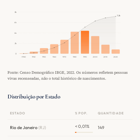
8k
7.2k
6k
4k
2k
0
<1940
1940
1950
1960
1970
1980
1990
2000
2010
2020
Fonte: Censo Demográfico IBGE, 2022. Os números refletem pessoas
vivas recenseadas, não o total histórico de nascimentos.
Distribuição por Estado
ESTADO
% POP.
QUANTIDADE
< 0,01%
Rio de Janeiro
(RJ)
149