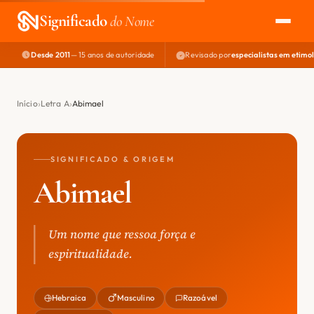
Significado
do Nome
Desde 2011
— 15 anos de autoridade
Revisado por
especialistas em etimo
EXPLORAR
NOME PERFEITO
Início
Letra A
Abimael
ÁREA DO DEV
SIGNIFICADO & ORIGEM
Abimael
Um nome que ressoa força e
espiritualidade.
Hebraica
Masculino
Razoável