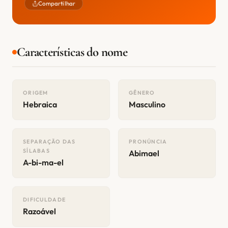
Compartilhar
Características do nome
ORIGEM
GÊNERO
Hebraica
Masculino
SEPARAÇÃO DAS
PRONÚNCIA
SÍLABAS
Abimael
A-bi-ma-el
DIFICULDADE
Razoável