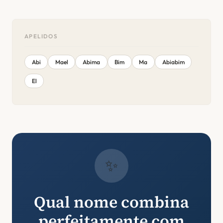
APELIDOS
Abi
Mael
Abima
Bim
Ma
Abiabim
El
✨
Qual nome combina
perfeitamente com