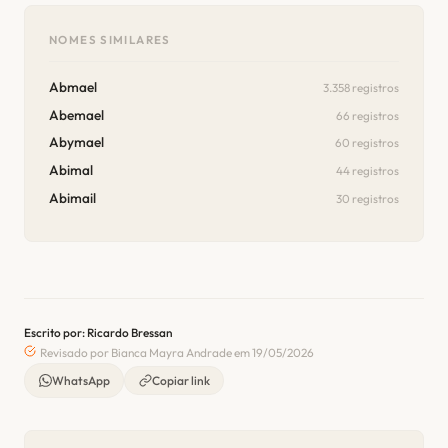
NOMES SIMILARES
Abmael
3.358 registros
Abemael
66 registros
Abymael
60 registros
Abimal
44 registros
Abimail
30 registros
Escrito por: Ricardo Bressan
Revisado por Bianca Mayra Andrade em 19/05/2026
WhatsApp
Copiar link