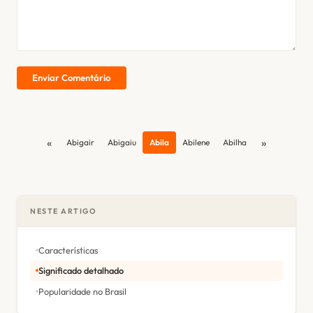
Enviar Comentário
«
»
Abigair
Abigaiu
Abila
Abilene
Abilha
NESTE ARTIGO
Características
Significado detalhado
Popularidade no Brasil