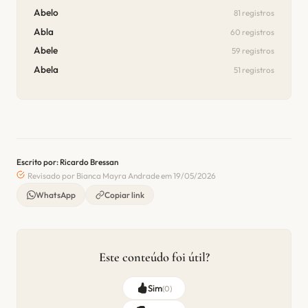
Abelo
81 registros
Abla
60 registros
Abele
59 registros
Abela
51 registros
Escrito por: Ricardo Bressan
Revisado por Bianca Mayra Andrade em 19/05/2026
WhatsApp
Copiar link
Este conteúdo foi útil?
Sim
(
0
)