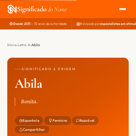
Significado
do Nome
Desde 2011
— 15 anos de autoridade
Revisado por
especialistas em etimo
EXPLORAR
NOME PERFEITO
Início
Letra A
Abila
ÁREA DO DEV
SIGNIFICADO & ORIGEM
Abila
Bonita.
Espanhola
Feminino
Razoável
Compartilhar