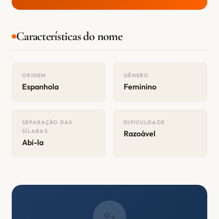
Características do nome
ORIGEM
GÊNERO
Espanhola
Feminino
SEPARAÇÃO DAS
DIFICULDADE
SÍLABAS
Razoável
Abi-la
✨