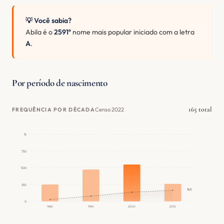
💡 Você sabia?
Abila é o
2591º
nome mais popular iniciado com a letra
A
.
Por período de nascimento
165 total
Censo 2022
FREQUÊNCIA POR DÉCADA
1k
750
500
250
165
0
1980
1990
2000
2010