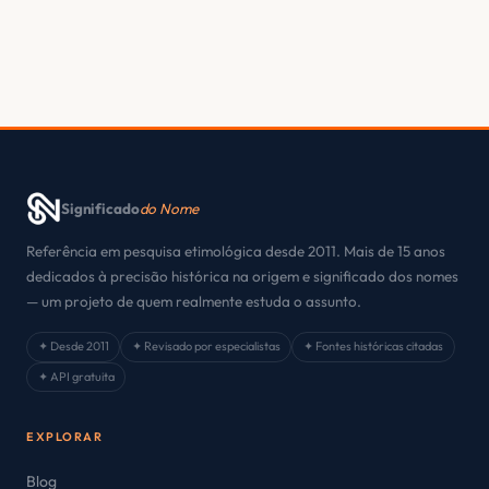
Significado
do Nome
Referência em pesquisa etimológica desde 2011. Mais de 15 anos
dedicados à precisão histórica na origem e significado dos nomes
— um projeto de quem realmente estuda o assunto.
✦ Desde 2011
✦ Revisado por especialistas
✦ Fontes históricas citadas
✦ API gratuita
EXPLORAR
Blog