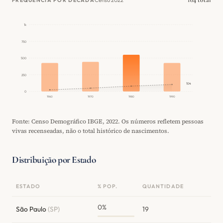
FREQUÊNCIA POR DÉCADA
1k
750
500
250
104
0
1960
1970
1980
1990
Fonte: Censo Demográfico IBGE, 2022. Os números refletem pessoas
vivas recenseadas, não o total histórico de nascimentos.
Distribuição por Estado
ESTADO
% POP.
QUANTIDADE
0%
São Paulo
(SP)
19