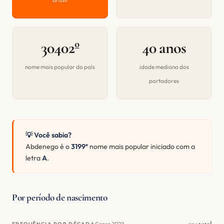
30402º
40 anos
nome mais popular do país
idade mediana dos
portadores
💡 Você sabia?
Abdenego é o
3199º
nome mais popular iniciado com a
letra
A
.
Por período de nascimento
104 total
Censo 2022