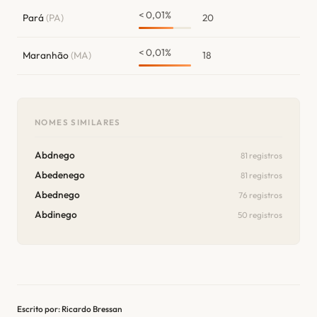
< 0,01%
Pará
(PA)
20
< 0,01%
Maranhão
(MA)
18
NOMES SIMILARES
Abdnego
81 registros
Abedenego
81 registros
Abednego
76 registros
Abdinego
50 registros
Escrito por: Ricardo Bressan