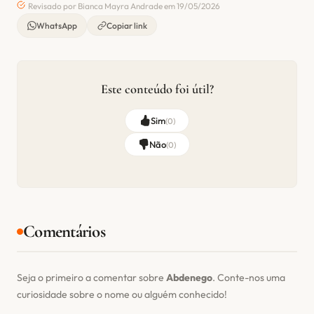
Revisado por Bianca Mayra Andrade em 19/05/2026
WhatsApp
Copiar link
Este conteúdo foi útil?
Sim
(
0
)
Não
(
0
)
Comentários
Seja o primeiro a comentar sobre
Abdenego
. Conte-nos uma
curiosidade sobre o nome ou alguém conhecido!