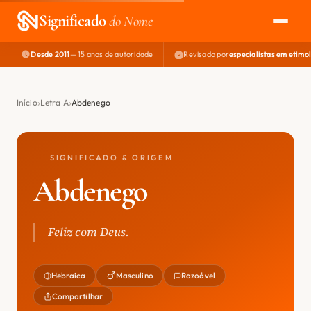
Significado
do Nome
Desde 2011
— 15 anos de autoridade
Revisado por
especialistas em etimo
EXPLORAR
NOME PERFEITO
Início
Letra A
Abdenego
ÁREA DO DEV
SIGNIFICADO & ORIGEM
Abdenego
Feliz com Deus.
Hebraica
Masculino
Razoável
Compartilhar