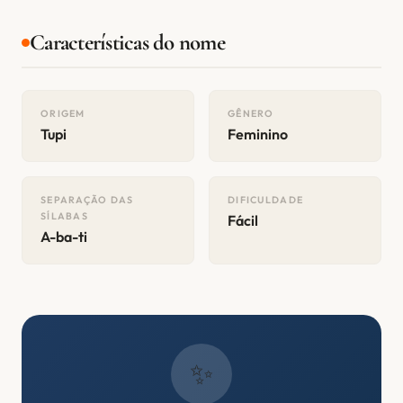
Características do nome
ORIGEM
GÊNERO
Tupi
Feminino
SEPARAÇÃO DAS
DIFICULDADE
SÍLABAS
Fácil
A-ba-ti
✨