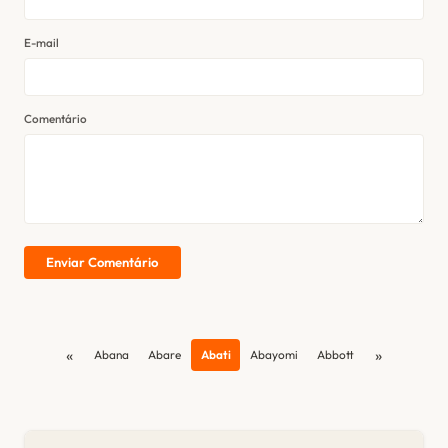
E-mail
Comentário
Enviar Comentário
«
»
Abana
Abare
Abati
Abayomi
Abbott