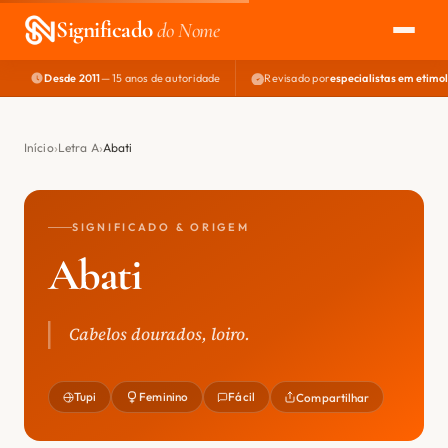
Significado
do Nome
Desde 2011
— 15 anos de autoridade
Revisado por
especialistas em etimo
EXPLORAR
NOME PERFEITO
Início
Letra A
Abati
ÁREA DO DEV
SIGNIFICADO & ORIGEM
Abati
Cabelos dourados, loiro.
Tupi
Feminino
Fácil
Compartilhar