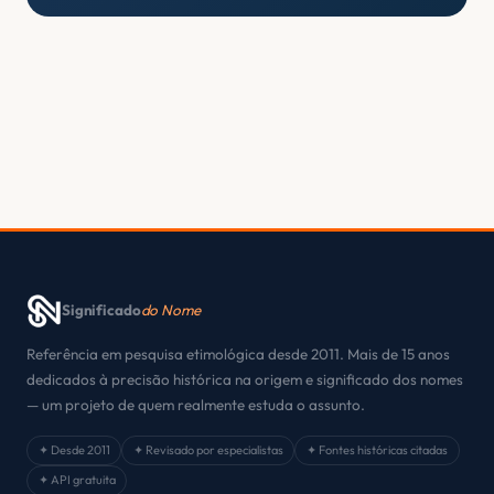
Significado
do Nome
Referência em pesquisa etimológica desde 2011. Mais de 15 anos
dedicados à precisão histórica na origem e significado dos nomes
— um projeto de quem realmente estuda o assunto.
✦ Desde 2011
✦ Revisado por especialistas
✦ Fontes históricas citadas
✦ API gratuita